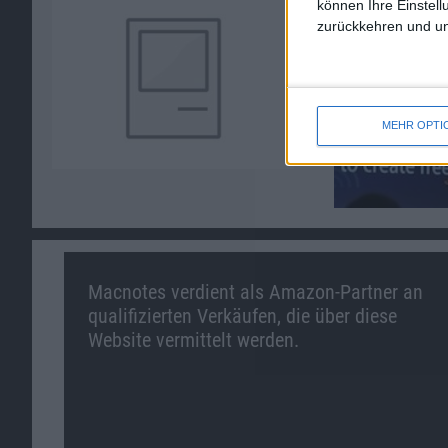
können Ihre Einstell
zurückkehren und unt
MEHR OPTI
Macnotes verdient als Amazon-Partner an
qualifizierten Verkäufen, die über diese
Website vermittelt werden.