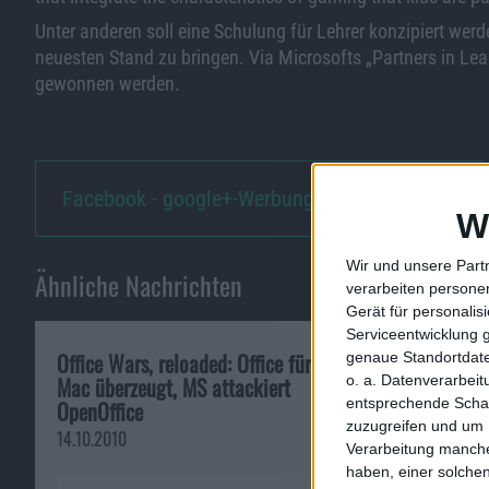
Unter anderen soll eine Schulung für Lehrer konzipiert wer
neuesten Stand zu bringen. Via Microsofts „Partners in Lea
gewonnen werden.
Facebook - google+-Werbung une…
W
Wir und unsere Part
Ähnliche Nachrichten
verarbeiten persone
Gerät für personali
Serviceentwicklung 
Office Wars, reloaded: Office für
iAd vs. Google:
genaue Standortdate
o. a. Datenverarbei
Mac überzeugt, MS attackiert
bleibt draußen
entsprechende Schalt
OpenOffice
09.06.2010
zuzugreifen und um 
14.10.2010
Verarbeitung manche
haben, einer solchen