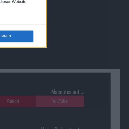
 dieser Website
TIMMEN
Macnotes auf …
Reddit
YouTube