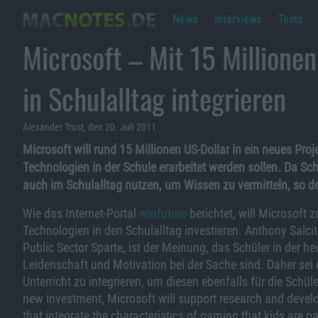
News
Interviews
Tests
Microsoft – Mit 15 Millione
in Schulalltag integrieren
Alexander Trust, den 20. Juli 2011
Microsoft will rund 15 Millionen US-Dollar in ein neues Proj
Technologien in der Schule erarbeitet werden sollen. Da S
auch im Schulalltag nutzen, um Wissen zu vermitteln, so de
Wie das Internet-Portal
winfuture
berichtet, will Microsoft 
Technologien in den Schulalltag investieren. Anthony Salci
Public Sector Sparte, ist der Meinung, das Schüler in der
Leidenschaft und Motivation bei der Sache sind. Daher sei 
Unterricht zu integrieren, um diesen ebenfalls für die Schül
new investment, Microsoft will support research and devel
that integrate the characteristics of gaming that kids are p