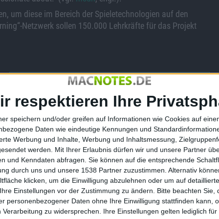
den, um diese im Bereich der Spieletechnologien auf den
rning“-Netzwerk sollen 150.000 Lehrkräfte für das Projekt
Solatorobo: Red the Hunter - V…
ir respektieren Ihre Privatsph
ner speichern und/oder greifen auf Informationen wie Cookies auf ein
nbezogene Daten wie eindeutige Kennungen und Standardinformatione
sierte Werbung und Inhalte, Werbung und Inhaltsmessung, Zielgruppen
gesendet werden.
Mit Ihrer Erlaubnis dürfen wir und unsere Partner ü
 Die Konkurrenz
Microsoft Office für iPhone und
n und Kenndaten abfragen. Sie können auf die entsprechende Schaltfl
tung durch uns und unsere 1538 Partner zuzustimmen. Alternativ können
iPad offiziell enthüllt
fläche klicken, um die Einwilligung abzulehnen oder um auf detailliert
07.11.2012
Ihre Einstellungen vor der Zustimmung zu ändern.
Bitte beachten Sie, 
r personenbezogener Daten ohne Ihre Einwilligung stattfinden kann, 
 Verarbeitung zu widersprechen. Ihre Einstellungen gelten lediglich für