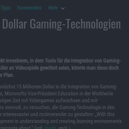
Tipps
Kommentare
Mehr
n Dollar Gaming-Technologien
ekt investieren, in dem Tools für die Integration von Gaming-
chüler an Videospiele gewöhnt seien, könnte man diese doch
r Plan.
zunächst 15 Millionen Dollar in die Integration von Gaming-
to, Microsofts Vize-Präsident Education in der Worldwide
 heutigen Zeit mit Videogames aufwachsen und mit
es sinnvoll, zu versuchen, die Gaming-Technologie in den
er interessanter und motivierender zu gestalten: „With this
opment in understanding and creating learning environments
assionate about.“ (vgl.
msdn
, engl.).