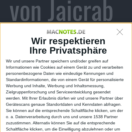
von Jaicrab
angekündig
Wir respektieren
Ihre Privatsphäre
Wir und unsere Partner speichern und/oder greifen auf
t
Informationen wie Cookies auf einem Gerät zu und verarbeiten
personenbezogene Daten wie eindeutige Kennungen und
Standardinformationen, die von einem Gerät für personalisierte
Werbung und Inhalte, Werbung und Inhaltsmessung,
Zielgruppenforschung und Serviceentwicklung gesendet
werden.
Mit Ihrer Erlaubnis dürfen wir und unsere Partner über
Alexander Trust, den 23. Juni 2011
Gerätescans genaue Standortdaten und Kenndaten abfragen.
Sie können auf die entsprechende Schaltfläche klicken, um der
Ein spanischer Hacker namens Jaicrab hat eine
o. a. Datenverarbeitung durch uns und unsere 1538 Partner
Custom Firmware zum Jailbreak für die PlayStation 3
zuzustimmen. Alternativ können Sie auf die entsprechende
in Aussicht gestellt, die auf der Original-Firmware 3.55
Schaltfläche klicken, um die Einwilligung abzulehnen oder um