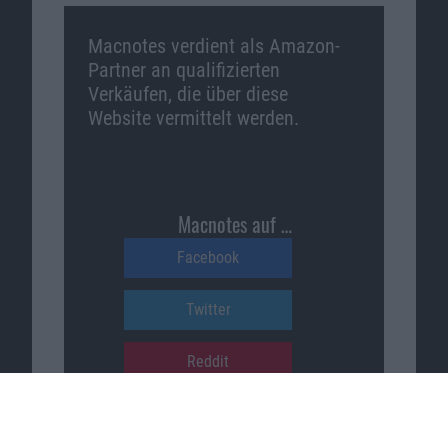
Macnotes verdient als Amazon-
Partner an qualifizierten
Verkäufen, die über diese
Website vermittelt werden.
Macnotes auf …
Facebook
Twitter
Reddit
YouTube