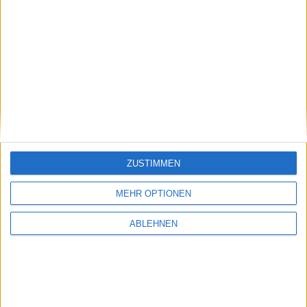
Duke Nukem Forever – Für PC und Mac zum
Preis von knapp 7 Euro
23.11.2011
ZUSTIMMEN
MEHR OPTIONEN
ABLEHNEN
Metal Gear Solid 5: The Phantom Pain für PS3
und Xbox 360 angekündigt