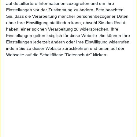
basiert und außerdem die Funktionalität des
auf detailliertere Informationen zuzugreifen und um Ihre
CobraUSB-Dongles bieten soll.
Einstellungen vor der Zustimmung zu ändern.
Bitte beachten
Sie, dass die Verarbeitung mancher personenbezogener Daten
Obgleich Sony nicht gerade zimperlich mit den
ohne Ihre Einwilligung stattfinden kann, obwohl Sie das Recht
Urhebern von Jailbreaks umgeht, gibt es immer wieder
haben, einer solchen Verarbeitung zu widersprechen. Ihre
Meldungen über neue PS3-Jailbreaks. Nun hat sich
Einstellungen gelten lediglich für diese Website. Sie können Ihre
Einstellungen jederzeit ändern oder Ihre Einwilligung widerrufen,
Jaicrab mit der Botschaft an die Öffentlichkeit
indem Sie zu dieser Website zurückkehren und unten auf der
gewagt, dass er bereits seit einiger Zeit an einer
Webseite auf die Schaltfläche "Datenschutz" klicken.
Custom Firmware für den Jailbreak der PS3 arbeite
(vgl.
PSX-Scene
, engl.).
Basis der CFW soll die OFW 3.55 sein. Entsprechend
werden sich damit keine Spiele spielen lassen, die die
OFW 3.6x voraussetzen. Allerdings plant der
spanische Hacker einige Features in seine Custom
Firmware einzubauen. Eines der Features soll die
Möglichkeit werden, mehrere Apps im Multitasking zu
betreiben.
Außerdem hat Jaicrab angekündigt, die Funktionalität
des CobraUSB-Dongles zu implementieren, dann