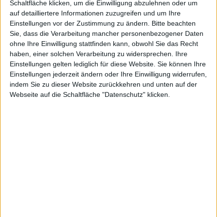
Schaltfläche klicken, um die Einwilligung abzulehnen oder um
auf detailliertere Informationen zuzugreifen und um Ihre
und Xbox
Einstellungen vor der Zustimmung zu ändern.
Bitte beachten
Sie, dass die Verarbeitung mancher personenbezogener Daten
ohne Ihre Einwilligung stattfinden kann, obwohl Sie das Recht
haben, einer solchen Verarbeitung zu widersprechen. Ihre
Einstellungen gelten lediglich für diese Website. Sie können Ihre
Einstellungen jederzeit ändern oder Ihre Einwilligung widerrufen,
360
indem Sie zu dieser Website zurückkehren und unten auf der
Webseite auf die Schaltfläche "Datenschutz" klicken.
Alexander Trust, den 30. Mai 2011
In einem Tweet hat Danny Bilson von THQ darüber
berichtet, dass Darksiders-Fans mit Darksiders 2
schon sehr bald etwas sehr Großes bevorstehen
würde. Angeblich sollen nähere Infos zum Game via
Game-Informer-Magazin verbreitet werden.