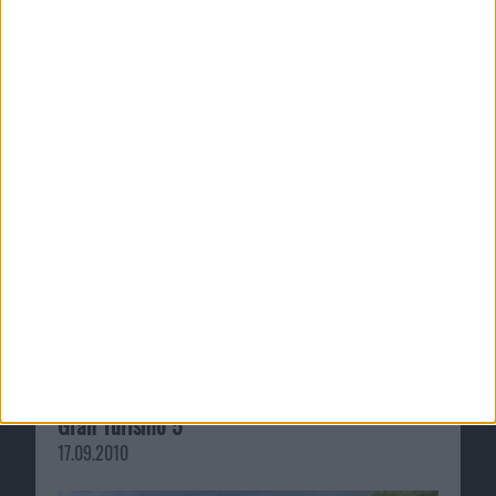
Online-Koop für Lara Croft and the Guardian
of Light ab heute via XBox Live
27.10.2010
Sony und Red Bull entwerfen X1 Prototype für
Gran Turismo 5
17.09.2010