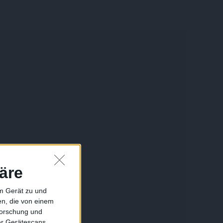
äre
em Gerät zu und
n, die von einem
forschung und
ber Gerätescans