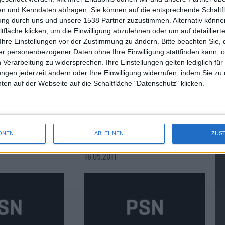
 mündet.
n und Kenndaten abfragen. Sie können auf die entsprechende Schaltfl
tung durch uns und unsere 1538 Partner zuzustimmen. Alternativ können
fläche klicken, um die Einwilligung abzulehnen oder um auf detailliert
Ihre Einstellungen vor der Zustimmung zu ändern.
Bitte beachten Sie, 
r personenbezogener Daten ohne Ihre Einwilligung stattfinden kann, 
PSN-Ausfall: Tag 5, und noch k…
 Verarbeitung zu widersprechen. Ihre Einstellungen gelten lediglich für
ungen jederzeit ändern oder Ihre Einwilligung widerrufen, indem Sie zu
en auf der Webseite auf die Schaltfläche "Datenschutz" klicken.
n nicht sicher
PSN nach kurzem Ausfall doch
ONEN
ABLEHNEN
ZUS
et Experte
wieder zu erreichen
16.05.2011