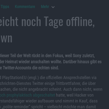
Tipps
Kommentare
Mehr
eicht noch Tage offline,
own
ieser Teil der Welt rückt in den Fokus, weil Sony zuletzt,
der Heimat wieder anschalten wollte. Darüber hinaus gibt es
e Twitter-Accounts die echten sind.
 PlayStationEU (engl.) die offiziellen Ansprechstellen via
richten-Dienstes Twitter einige Trittbrettfahrer, die über
chen, die nicht angebracht scheint. Auch dann nicht, wenn
ch prophylaktisch abgeschaltet
hatte, weil Hacker von
rstandsfähiger wieder aufbauen und nimmt in Kauf, dass
 „polite reminder“ spricht – vielleicht möchte man damit