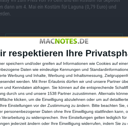
den dann am 4. Mai ein Kostüm für Laguna (0,79 Euro) und
erden.
Genesis Plus GX - Mega-Drive-E…
ir respektieren Ihre Privatsph
ner speichern und/oder greifen auf Informationen wie Cookies auf ein
nbezogene Daten wie eindeutige Kennungen und Standardinformatione
sierte Werbung und Inhalte, Werbung und Inhaltsmessung, Zielgruppen
gesendet werden.
Mit Ihrer Erlaubnis dürfen wir und unsere Partner ü
Final Fantasy XIV
Kane & Lynch 2: Dog Days
n und Kenndaten abfragen. Sie können auf die entsprechende Schaltfl
licht
Reveal-Trailer
tung durch uns und unsere 1538 Partner zuzustimmen. Alternativ können
19.12.2009
fläche klicken, um die Einwilligung abzulehnen oder um auf detailliert
Ihre Einstellungen vor der Zustimmung zu ändern.
Bitte beachten Sie, 
r personenbezogener Daten ohne Ihre Einwilligung stattfinden kann, 
 Verarbeitung zu widersprechen. Ihre Einstellungen gelten lediglich für
ungen jederzeit ändern oder Ihre Einwilligung widerrufen, indem Sie zu