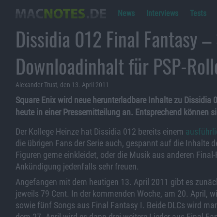
News
Interviews
Tests
Dissidia 012 Final Fantasy –
Downloadinhalt für PSP-Roll
Alexander Trust, den 13. April 2011
Square Enix wird neue herunterladbare Inhalte zu Dissidia 
heute in einer Pressemitteilung an. Entsprechend können s
Der Kollege Heinze hat Dissidia 012 bereits einem
ausführli
die übrigen Fans der Serie auch, gespannt auf die Inhalte
Figuren gerne einkleidet, oder die Musik aus anderen Final
Ankündigung jedenfalls sehr freuen.
Angefangen mit dem heutigen 13. April 2011 gibt es zunäch
jeweils 79 Cent. In der kommenden Woche, am 20. April, wi
sowie fünf Songs aus Final Fantasy I. Beide DLCs wird ma
dem 27. April wird es dann drei weitere Lieder aus Final F