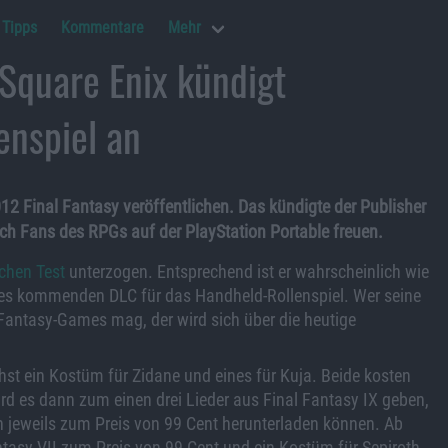
Tipps
Kommentare
Mehr
 Square Enix kündigt
enspiel an
012 Final Fantasy veröffentlichen. Das kündigte der Publisher
ich Fans des RPGs auf der PlayStation Portable freuen.
chen Test
unterzogen. Entsprechend ist er wahrscheinlich wie
 des kommenden DLC für das Handheld-Rollenspiel. Wer seine
-Fantasy-Games mag, der wird sich über die heutige
st ein Kostüm für Zidane und eines für Kuja. Beide kosten
rd es dann zum einen drei Lieder aus Final Fantasy IX geben,
n jeweils zum Preis von 99 Cent herunterladen können. Ab
antasy VII zum Preis von 99 Cent und ein Kostüm für Sepiroth