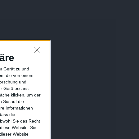
äre
em Gerät zu und
n, die von einem
forschung und
ber Gerätescans
äche klicken, um der
 Sie auf die
ere Informationen
dass die
obwohl Sie das Recht
 diese Website. Sie
 dieser Website