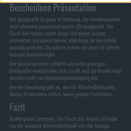
Bescheidene Präsentation
Die Spielgrafik ist ganz in Ordnung, die Handlungsorte
sind allesamt gezeichnet und in 2D dargestellt. Der
Fluch des Raben sticht sogar mit einem kurzen
animierten Vorspann hervor, allerdings ist der richtig
grausig animiert. Da gab es schon vor über 10 Jahren
bessere Darstellungen.
Der Sound ist mehr schlecht als recht gelungen.
Geräusche wiederholen sich zu oft und die Musik trägt
absolut nicht zur Spannungserzeugung bei.
Bei der Steuerung gibt es, wie für Wimmelbildspiele
dieses Entwicklers üblich, keine großen Fallstricke.
Fazit
Redemption Cemetery: Der Fluch des Raben ist leider
nur ein weiteres Wimmelbildspiel von der Stange.