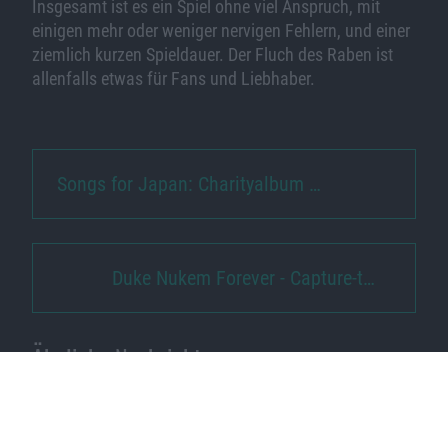
Insgesamt ist es ein Spiel ohne viel Anspruch, mit
einigen mehr oder weniger nervigen Fehlern, und einer
ziemlich kurzen Spieldauer. Der Fluch des Raben ist
allenfalls etwas für Fans und Liebhaber.
Songs for Japan: Charityalbum …
Duke Nukem Forever - Capture-t…
Ähnliche Nachrichten
Wimmelbildspiel um Samantha Swift kommt