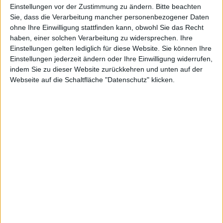
Songs
Einstellungen vor der Zustimmung zu ändern.
Bitte beachten
Sie, dass die Verarbeitung mancher personenbezogener Daten
ohne Ihre Einwilligung stattfinden kann, obwohl Sie das Recht
haben, einer solchen Verarbeitung zu widersprechen. Ihre
Einstellungen gelten lediglich für diese Website. Sie können Ihre
Alexander Trust, den 16. März 2011
Einstellungen jederzeit ändern oder Ihre Einwilligung widerrufen,
indem Sie zu dieser Website zurückkehren und unten auf der
Seit gestern steht die finale Version von Microsofts
Webseite auf die Schaltfläche "Datenschutz" klicken.
neuem Browser – IE 9 – zum Download bereit. Zur
Feier des Tages verschenkt Microsoft 100.000 Katy
Perry Songs.
Unter
http://www.internet-explorer9.de/
ist seit gestern
die finale Version von Microsofts neuem Browser
IE9
zum Download verfügbar. Um den Start der neuen
Software zu feiern, verschenkt Microsoft 100.000 Katy
Perry Songs. Die ersten User, die sich unter o.g.
Adresse den
Internet Explorer 9
herunterladen,
können sich Katy Perrys Dance-Hit „E.T.“ auf der
Website
http://www.hol-dir-die-stars.de/
schon vor