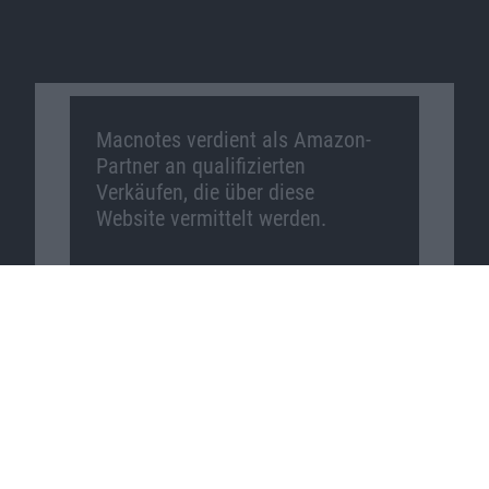
Macnotes verdient als Amazon-
Partner an qualifizierten
Verkäufen, die über diese
Website vermittelt werden.
Macnotes auf …
Facebook
Twitter
Reddit