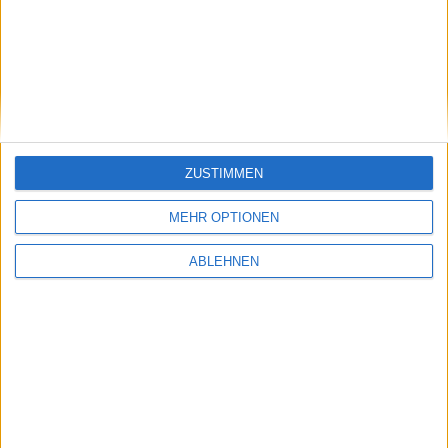
Ähnliche Nachrichten
Notizen vom 4. März 2009: iF Design Gold
Award für Apple und mehr
04.03.2009
ZUSTIMMEN
MEHR OPTIONEN
ABLEHNEN