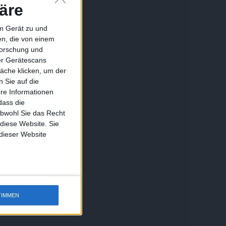
äre
em Gerät zu und
n, die von einem
forschung und
ber Gerätescans
äche klicken, um der
 Sie auf die
ere Informationen
dass die
obwohl Sie das Recht
 diese Website. Sie
 dieser Website
TIMMEN