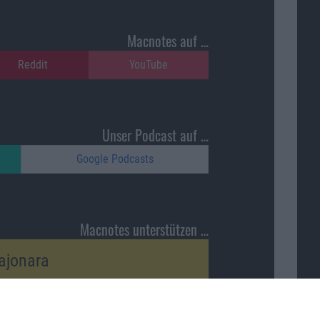
Macnotes auf …
Reddit
YouTube
Unser Podcast auf …
Google Podcasts
Macnotes unterstützen …
ajonara