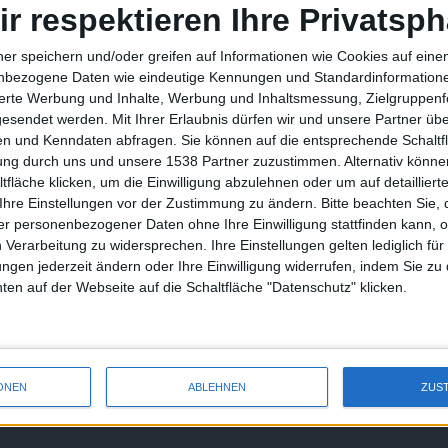
ir respektieren Ihre Privatsph
laden
(783x199 Pixel, 22 kB).
ner speichern und/oder greifen auf Informationen wie Cookies auf ein
nbezogene Daten wie eindeutige Kennungen und Standardinformatione
-Aggregator Flipboard steht ein umfangreiches Update zum
sierte Werbung und Inhalte, Werbung und Inhaltsmessung, Zielgruppen
stagram-Integration und bietet eine neuartige Social-
gesendet werden.
Mit Ihrer Erlaubnis dürfen wir und unsere Partner ü
ezeiten für neuen Content deutlich verringert und die
n und Kenndaten abfragen. Sie können auf die entsprechende Schaltfl
tung durch uns und unsere 1538 Partner zuzustimmen. Alternativ können
fläche klicken, um die Einwilligung abzulehnen oder um auf detailliert
rface
Raskin 1.2.3
, für die Finder-Erweiterung
A Better Finder
Ihre Einstellungen vor der Zustimmung zu ändern.
Bitte beachten Sie, 
zon-S3-Backuptool
Arq 1.7.4
. Bei
Tweeter 2.4.2
, das
r personenbezogener Daten ohne Ihre Einwilligung stattfinden kann, 
schalten, falls sie teils in Konflikt mit anderen Programmen
 Verarbeitung zu widersprechen. Ihre Einstellungen gelten lediglich für
ungen jederzeit ändern oder Ihre Einwilligung widerrufen, indem Sie zu
en auf der Webseite auf die Schaltfläche "Datenschutz" klicken.
iPhone 5 kommt mit Dual-Core A…
ONEN
ABLEHNEN
ZUS