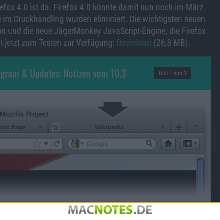
refox 4.0 ist da. Firefox 4.0 könnte damit nun noch im März
me im Druckhandling wurden eliminiert. Die wichtigsten neuen
on und die neue JägerMonkey JavaScript-Engine, die Firefox
t jetzt zum Testen zur Verfügung:
Download
(26,8 MB).
stagram & Updates: Notizen vom 10.3
Bild 1 von 1