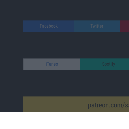
Facebook
Twitter
iTunes
Spotify
patreon.com/s