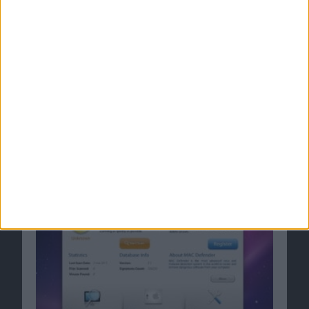
iPhone 4: 64 GB-Prototyp aufge…
Ähnliche Nachrichten
MAC Defender: Intego warnt vor Virenscanner-
Malware
03.05.2011