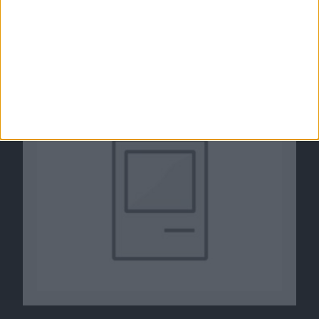
Koyotl – 3D-Browsergame nun in der finalen
Version verfügbar
19.04.2011