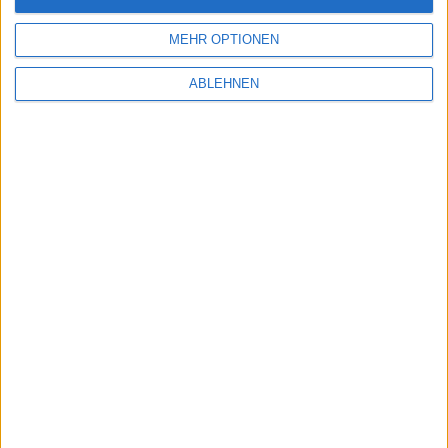
Pucca: Mission Küsse - Bigben…
MEHR OPTIONEN
ABLEHNEN
Ähnliche Nachrichten
Jagged Alliance Online – Anmeldung zur Beta
für Browsergame gestartet
22.10.2011