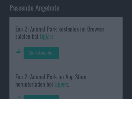
Passende Angebote
Zoo 2: Animal Park kostenlos im Browser
spielen bei
Upjers
.
Zum Angebot
Zoo 2: Animal Park im App Store
herunterladen bei
Upjers
.
Zum Angebot