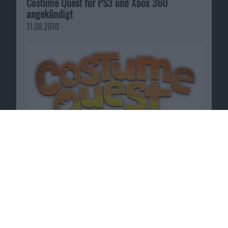
Costume Quest für PS3 und Xbox 360
angekündigt
11.08.2010
Passende Angebote
Videospiele jetzt günstig bei
Shop4de
.