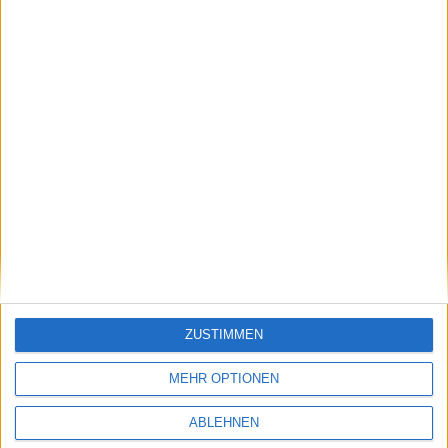
das ein wenig an die neueren Zelda-Spiele erinnern
könnte und das noch im Februar 2011 auf Apples
Handhelds und dem Tablet veröffentlicht werden soll.
[mn-youtube id="I0yxZiifFhw"]
Einen neuen Gameplay-Trailer gibt es ebenfalls. Dieser
zeigt aber auch einige Bilder, die bereits im ersten
Ankündigungstrailer zu sehen gewesen sind.
Deus Ex - Human Revolution: Sa…
ZUSTIMMEN
Pictureka für iPhone und iPad…
MEHR OPTIONEN
ABLEHNEN
Ähnliche Nachrichten