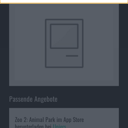
Passende Angebote
Zoo 2: Animal Park im App Store
herunterladen bei
Upjers
.