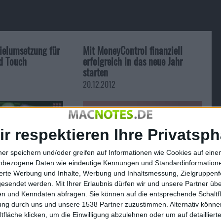
pielumsetzung für
Mit MoneyControl finanziell
d Touch
erfolgreich in das neue Jahr
starten
20.12.2012
ir respektieren Ihre Privatsph
ner speichern und/oder greifen auf Informationen wie Cookies auf ein
nbezogene Daten wie eindeutige Kennungen und Standardinformatione
sierte Werbung und Inhalte, Werbung und Inhaltsmessung, Zielgruppen
gesendet werden.
Mit Ihrer Erlaubnis dürfen wir und unsere Partner ü
n und Kenndaten abfragen. Sie können auf die entsprechende Schaltfl
tung durch uns und unsere 1538 Partner zuzustimmen. Alternativ können
fläche klicken, um die Einwilligung abzulehnen oder um auf detailliert