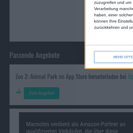
zuzugreifen und um 
Verarbeitung manche
haben, einer solchen
können Ihre Einstell
zurückkehren und unt
Passende Angebote
MEHR OPTI
Zoo 2: Animal Park im App Store herunterladen bei
Up
Zum Angebot
Macnotes verdient als Amazon-Partner an
qualifizierten Verkäufen, die über diese