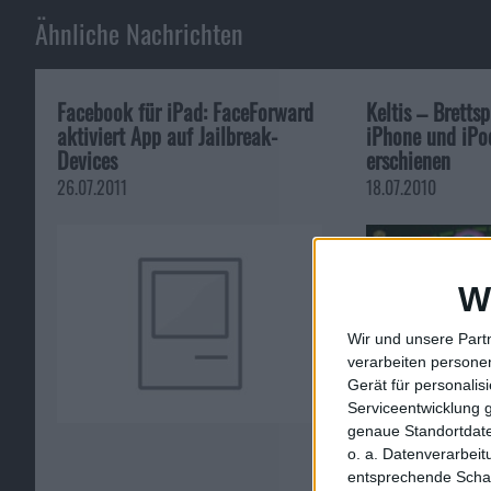
Ähnliche Nachrichten
Facebook für iPad: FaceForward
Keltis – Bretts
aktiviert App auf Jailbreak-
iPhone und iPo
Devices
erschienen
26.07.2011
18.07.2010
W
Wir und unsere Part
verarbeiten persone
Gerät für personali
Serviceentwicklung 
genaue Standortdate
o. a. Datenverarbei
entsprechende Schalt