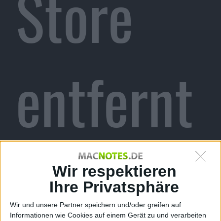
Store
entfernt
Alexander Trust, den 8. Januar 2011
Eigentlich hatte alles nach Startschwierigkeiten gut
Wir respektieren
ausgehen. VLC für iPhone und iPod touch wurde im
Ihre Privatsphäre
Oktober zur Universal-App und damit auch für iPad-
Nutzer brauchbar gemacht. Doch nun wurde endgültig
Wir und unsere Partner speichern und/oder greifen auf
der Stecker gezogen,
Apple
entfernte die App aus dem
Informationen wie Cookies auf einem Gerät zu und verarbeiten