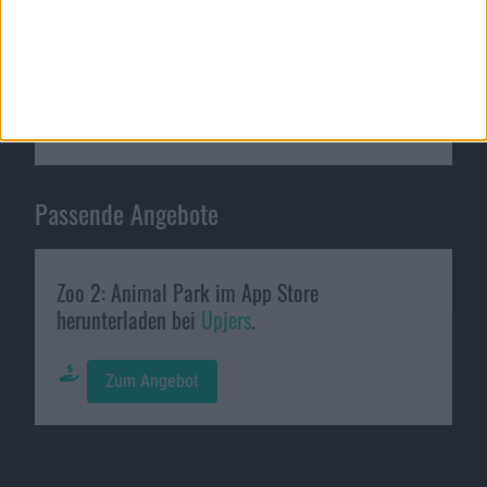
Passende Angebote
Zoo 2: Animal Park im App Store
herunterladen bei
Upjers
.
Zum Angebot