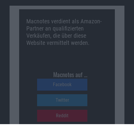
Macnotes verdient als Amazon-
Partner an qualifizierten
Verkäufen, die über diese
Website vermittelt werden.
Macnotes auf …
Facebook
Twitter
Reddit
YouTube