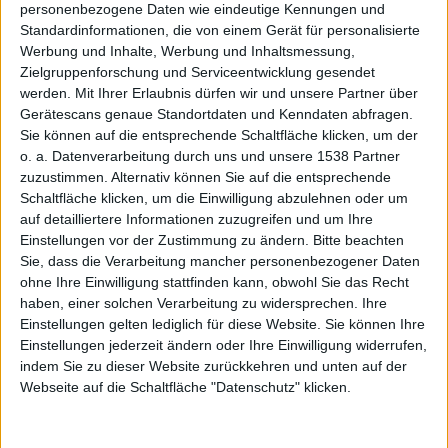
App Store
.
personenbezogene Daten wie eindeutige Kennungen und
Standardinformationen, die von einem Gerät für personalisierte
Grund für die Entfernung des VLC Clients ist ein
Werbung und Inhalte, Werbung und Inhaltsmessung,
Problem mit der eigenen Lizenz des Open Source
Zielgruppenforschung und Serviceentwicklung gesendet
Videoplayers. Denn die GNU-lizenzierte Software
werden.
Mit Ihrer Erlaubnis dürfen wir und unsere Partner über
Gerätescans genaue Standortdaten und Kenndaten abfragen.
müsste in all ihren Abwandlungen frei weiter
Sie können auf die entsprechende Schaltfläche klicken, um der
verbreitbar sein. Das geht aber mit den Richtlinien im
o. a. Datenverarbeitung durch uns und unsere 1538 Partner
App Store nicht zusammen, wie
Anfang November
der
zuzustimmen. Alternativ können Sie auf die entsprechende
Kollege Joos bereits schrieb. Schon damals deutete
Schaltfläche klicken, um die Einwilligung abzulehnen oder um
sich an, dass die App entfernt werden müsste.
auf detailliertere Informationen zuzugreifen und um Ihre
Allerdings war nicht Apple die treibende Kraft, sondern
Einstellungen vor der Zustimmung zu ändern.
Bitte beachten
Teile der VLC-Entwicklergemeinde selbst, namentlich
Sie, dass die Verarbeitung mancher personenbezogener Daten
ohne Ihre Einwilligung stattfinden kann, obwohl Sie das Recht
u. a. Mitentwickler Rémi Denis-Courmont, der
haben, einer solchen Verarbeitung zu widersprechen. Ihre
allerdings nicht für den Port der iOS-Version
Einstellungen gelten lediglich für diese Website. Sie können Ihre
verantwortlich war. Man reichte damals eine offizielle
Einstellungen jederzeit ändern oder Ihre Einwilligung widerrufen,
Beschwerde wegen einer Rechtsverletzung beim
indem Sie zu dieser Website zurückkehren und unten auf der
Copyright von VLC
ein
(engl.).
Webseite auf die Schaltfläche "Datenschutz" klicken.
Das Ergebnis ist seit heute amtlich, wie
9to5Mac
(engl.) notiert. VLC ist nicht länger im App Store zu