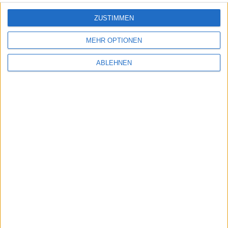
Flight Control HD - Linedrawin…
ZUSTIMMEN
MEHR OPTIONEN
Neue Map für Assassin's Creed…
ABLEHNEN
Ähnliche Nachrichten
iSSLfix-Tweak schließt Sicherheitslücke in iOS
4.3.3
12.08.2011