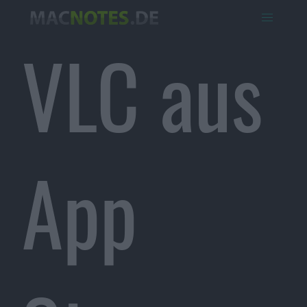
VLC aus
App