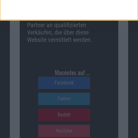
Macnotes verdient als Amazon-
Partner an qualifizierten
Verkäufen, die über diese
Website vermittelt werden.
Macnotes auf …
Facebook
Twitter
Reddit
YouTube