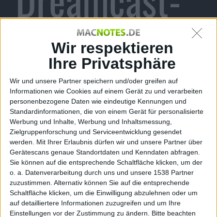
Shoot-em-up
Wir respektieren
Ihre Privatsphäre
Wir und unsere Partner speichern und/oder greifen auf
Alexander Trust, den 23. Dezember 2010
Informationen wie Cookies auf einem Gerät zu und verarbeiten
personenbezogene Daten wie eindeutige Kennungen und
redspotgames hat ein neues Video zum kommenden
Standardinformationen, die von einem Gerät für personalisierte
Shoot ‚em up für Dreamcast veröffentlicht. Das Spiel
Werbung und Inhalte, Werbung und Inhaltsmessung,
soll Effekte und Animationen bieten, die auf der
Zielgruppenforschung und Serviceentwicklung gesendet
Konsole einen sehr hohen Maßstab ansetzen.
werden.
Mit Ihrer Erlaubnis dürfen wir und unsere Partner über
Gerätescans genaue Standortdaten und Kenndaten abfragen.
Sturmwind
wird ein Dreamcast-Shoot-em-up und soll
Sie können auf die entsprechende Schaltfläche klicken, um der
im kommenden Jahr veröffentlicht werden.
o. a. Datenverarbeitung durch uns und unsere 1538 Partner
redspotgames hat bislang nur Screenshots
zuzustimmen. Alternativ können Sie auf die entsprechende
veröffentlicht, ist aber von dem Feedback bislang
Schaltfläche klicken, um die Einwilligung abzulehnen oder um
auf detailliertere Informationen zuzugreifen und um Ihre
positiv überrascht. Man hat nun auch ein Video zum
Einstellungen vor der Zustimmung zu ändern.
Bitte beachten
Spiel herausgebracht. Ihr findet es im Anhang.