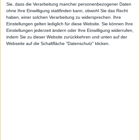
Sie, dass die Verarbeitung mancher personenbezogener Daten
Update vom 30.06.2021
: Dieser Beitrag enthielt ein
ohne Ihre Einwilligung stattfinden kann, obwohl Sie das Recht
YouTube-Video, das es heute so nicht mehr gibt.
haben, einer solchen Verarbeitung zu widersprechen. Ihre
Einstellungen gelten lediglich für diese Website. Sie können Ihre
Deshalb haben wir es entfernt.
Einstellungen jederzeit ändern oder Ihre Einwilligung widerrufen,
indem Sie zu dieser Website zurückkehren und unten auf der
Webseite auf die Schaltfläche "Datenschutz" klicken.
Anomaly: Warzone Earth - 11 bi…
Alarm für Cobra 11: Das Syndi…
Ähnliche Nachrichten
Official Trailer zu Drakensang Online