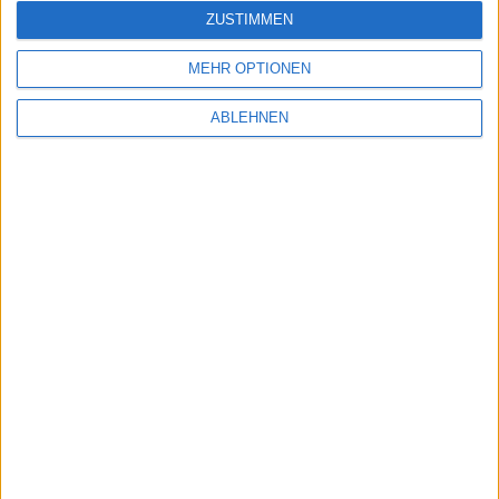
ZUSTIMMEN
MEHR OPTIONEN
ABLEHNEN
Bild in voller Größe
herunterladen
(320x480 Pixel, 142
kB).
3-in-1 iPad Camera Connection …