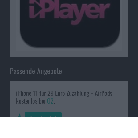
Passende Angebote
iPhone 11 für 29 Euro Zuzahlung + AirPods
kostenlos bei
O2
.
Zum Angebot