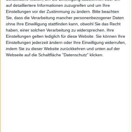
Jahren. Dem Ergebnis zufolge wünscht sich fast jeder
auf detailliertere Informationen zuzugreifen und um Ihre
dritte Jugendliche einen PC zu Weihnachten 2010. 32
Einstellungen vor der Zustimmung zu ändern.
Bitte beachten
Prozent nämlich gaben an, sich einen Rechner unter
Sie, dass die Verarbeitung mancher personenbezogener Daten
dem Christbaum zu wünschen. 28 Prozent hingegen
ohne Ihre Einwilligung stattfinden kann, obwohl Sie das Recht
würden sich auch mit einem Laptop oder Netbook als
haben, einer solchen Verarbeitung zu widersprechen. Ihre
Einstellungen gelten lediglich für diese Website. Sie können Ihre
Weihnachtsgeschenk zufrieden geben. Interessant ist
Einstellungen jederzeit ändern oder Ihre Einwilligung widerrufen,
hierbei, dass es kaum Unterschiede zwischen Jungs
indem Sie zu dieser Website zurückkehren und unten auf der
und Mädchen gibt. In Sachen tragbarem Computer
Webseite auf die Schaltfläche "Datenschutz" klicken.
war dieser Wunsch sogar beim weiblichen Geschlecht
größer!
Besonders ausgeprägt ist der Wunsch nach einem PC
dabei bei Kindern. Denn allein 45 Prozent der Kinder
im Alter zwischen zehn und zwölf Jahren gaben an,
sich einen Computer zu Weihnachten zu wünschen.
Etwas überraschend ist das Ergebnis der
Spielekonsolen. Ganze acht Prozent der Befragten
wünschten sich nämlich Xbox, PS3 und Co.