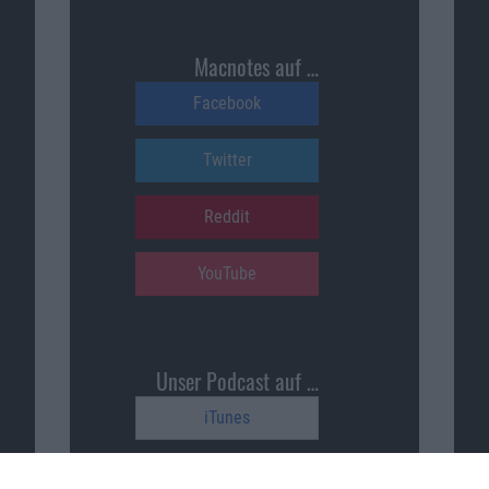
Macnotes auf …
Facebook
Twitter
Reddit
YouTube
Unser Podcast auf …
iTunes
Spotify