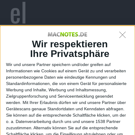
el
Redaktion Macnotes, den 13. Dezember 2010
Wir respektieren
Auch in unserer heutigen multimedialen Welt hat der
Wunschzettel zu Weihnachten offenbar noch nicht
Ihre Privatsphäre
ganz ausgedient. Zumindest ist nun eine Studie
Wir und unsere Partner speichern und/oder greifen auf
veröffentlicht worden, was sich deutsche Jugendliche
Informationen wie Cookies auf einem Gerät zu und verarbeiten
am meisten wünschen. Bei den Wünschen selbst
personenbezogene Daten wie eindeutige Kennungen und
allerdings ist es dann vorbei mit den „guten alten
Standardinformationen, die von einem Gerät für personalisierte
Zeiten“. Denn ganz vorne in der Gunst der
Werbung und Inhalte, Werbung und Inhaltsmessung,
Jugendlichen liegen PC, Laptop und Co.
Zielgruppenforschung und Serviceentwicklung gesendet
werden.
Mit Ihrer Erlaubnis dürfen wir und unsere Partner über
Die Umfrage stammt vom Bundesverband
Gerätescans genaue Standortdaten und Kenndaten abfragen.
Informationswirtschaft, Telekommunikation und neue
Sie können auf die entsprechende Schaltfläche klicken, um der
o. a. Datenverarbeitung durch uns und unsere 1538 Partner
Medien e.V. (BITKOM). Befragt wurden 737 Kinder
zuzustimmen. Alternativ können Sie auf die entsprechende
und Jugendliche im Alter zwischen zehn und 18
Schaltfläche klicken, um die Einwilligung abzulehnen oder um