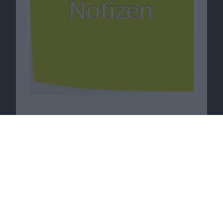
Wallpaper für MBA, Game-Aufkleber für
iPhone, Glif & Updates: Notizen vom 9.11
09.11.2010