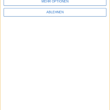
MEHR OPTIONEN
ABLEHNEN
Bild in voller Größe
herunterladen
(630x425 Pixel, 81 kB).
Es gibt bereits fertige Systeme, die in Kombination von
iPod touch und zusätzlichem Zubehör für
Kreditkartenfunktionen vorhanden sind:
VeriFones