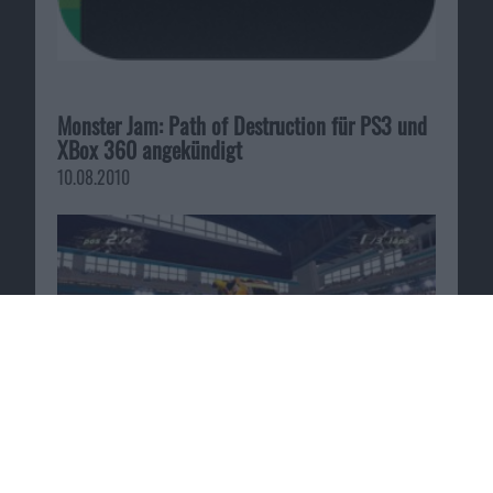
Monster Jam: Path of Destruction für PS3 und
XBox 360 angekündigt
10.08.2010