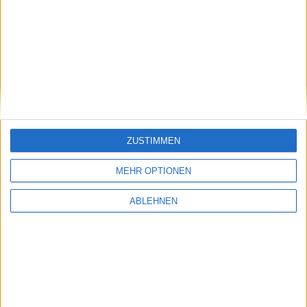
ZUSTIMMEN
MEHR OPTIONEN
ABLEHNEN
Sparkasse mit Apple Pay noch 2019, Girocard
soll 2020 unterstützt werden