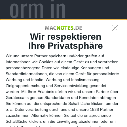
orm in
Deutschland
Wir respektieren
Ihre Privatsphäre
Wir und unsere Partner speichern und/oder greifen auf
im Januar
Informationen wie Cookies auf einem Gerät zu und verarbeiten
personenbezogene Daten wie eindeutige Kennungen und
Standardinformationen, die von einem Gerät für personalisierte
Werbung und Inhalte, Werbung und Inhaltsmessung,
Zielgruppenforschung und Serviceentwicklung gesendet
werden.
Mit Ihrer Erlaubnis dürfen wir und unsere Partner über
kg, den 18. November 2010
Gerätescans genaue Standortdaten und Kenndaten abfragen.
iAds wird im Dezember in UK und Frankreich starten,
Sie können auf die entsprechende Schaltfläche klicken, um der
o. a. Datenverarbeitung durch uns und unsere 1538 Partner
Deutschland soll im Januar folgen. Damit bestätigen
zuzustimmen. Alternativ können Sie auf die entsprechende
sich Bericht der Financial Times, die die ersten
Schaltfläche klicken, um die Einwilligung abzulehnen oder um
Kampagnen für Dezember voraussagte.