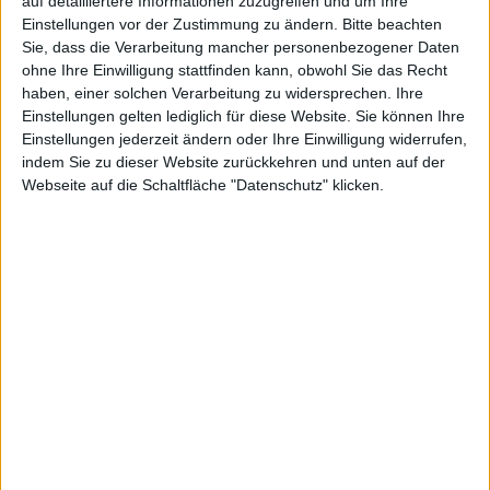
auf detailliertere Informationen zuzugreifen und um Ihre
Einstellungen vor der Zustimmung zu ändern.
Bitte beachten
Korrekt vorhergesagt wurden von der Financial Times
Sie, dass die Verarbeitung mancher personenbezogener Daten
auch die
ersten europäischen Anbieter bei iAds
: Neben
ohne Ihre Einwilligung stattfinden kann, obwohl Sie das Recht
L’Oréal, Renault und Unilever werden Louis Vitton,
haben, einer solchen Verarbeitung zu widersprechen. Ihre
Nespresso, Perrier, Citi, Evian, LG, Anheuser Busch
Einstellungen gelten lediglich für diese Website. Sie können Ihre
InBev, Turkish Airlines und Absolute Radio beim Start
Einstellungen jederzeit ändern oder Ihre Einwilligung widerrufen,
indem Sie zu dieser Website zurückkehren und unten auf der
dabei sein.
Webseite auf die Schaltfläche "Datenschutz" klicken.
„
Wir sind begeistert, global führende Marken der iAd
Werbeplattform in Europa hinzufügen zu können und
damit weitere großartige Möglichkeiten für
Entwickler zu schaffen,
“ sagt Andy Miller, Vice
President iAd von
Apple
. „
In nur vier Monaten haben
wir die Anzahl der Werbeschaffenden auf der
Werbeplattform verdoppelt und Tausende von
Entwicklern haben jetzt eine wertvolle neue
Umsatzquelle.
“
Unklar ist, wie hoch die Einstiegshürde für die
teilnehmenden Firmen ist: Laut Berichten soll
Apple