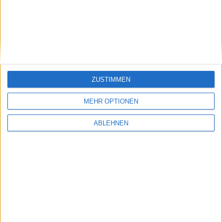
ZUSTIMMEN
MEHR OPTIONEN
ABLEHNEN
Last Sermon Trailer zu Darksiders 2 für PC,
PS3 und Xbox 360
20.06.2012