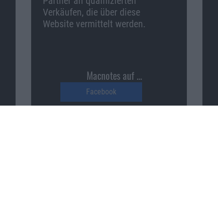
Partner an qualifizierten
Verkäufen, die über diese
Website vermittelt werden.
Macnotes auf …
Facebook
Twitter
Reddit
YouTube
Unser Podcast auf …