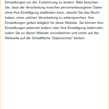
Einstellungen vor der Zustimmung zu ändern.
Bitte beachten
SEGA hat einen neuen Trailer zu
Sie, dass die Verarbeitung mancher personenbezogener Daten
Sonic Free Riders veröffentlicht.
ohne Ihre Einwilligung stattfinden kann, obwohl Sie das Recht
Das Spiel erscheint am 10.
haben, einer solchen Verarbeitung zu widersprechen. Ihre
November als Starttitel für Kinect
Einstellungen gelten lediglich für diese Website. Sie können Ihre
Einstellungen jederzeit ändern oder Ihre Einwilligung widerrufen,
für XBox 360. Das neue Video stellt
indem Sie zu dieser Website zurückkehren und unten auf der
die Charaktere und Special-Moves
Webseite auf die Schaltfläche "Datenschutz" klicken.
Sonic Free Riders
vor.
– Cover Xbox 360
Wer gerne wissen möchte, wer
außer Sonic und Tails noch im neuen Sonic Free Riders
auf das Hoverboard steigt, der sollte sich das neue
Video von SEGA ansehen. Darin werden die Charaktere
kurz gezeigt. Außerdem zu sehen gibt es darin die
Special-Moves, die selbige ausführen. Diese können
bei Schanzensprüngen und Flugeinlagen ausgeführt
werden.
Sonic Free Riders wird am Starttage von Kinect in den
Handel kommen. Das Video findet ihr im Anhang, es