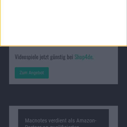
Passende Angebote
Videospiele jetzt günstig bei
Shop4de
.
Zum Angebot
Macnotes verdient als Amazon-