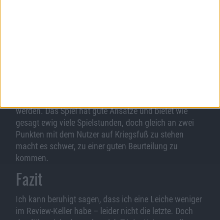
rein optisch gar nicht so viele Details mitbringt? Auf
jeden Fall korrigiert die Kamera automatisch nach ein
paar Bruchteilen von Sekunden wieder ihre Position
und das Gefühl, sich frei umschauen zu dürfen, wird
jäh beendet.
Diese Erfahrung war es, die mich zweifeln lies, und
weswegen ich das Review von Trinity Universe
überhaupt so lange vor mir hergetragen hatte. Denn
ich wollte gerne, dass meine Erwartungen erfüllt
werden. Das Spiel hat gute Ansätze und bietet wie
gesagt ewig viele Spielstunden, doch gleich an zwei
Punkten mit dem Nutzer auf Kriegsfuß zu stehen
macht es schwer, zu einer guten Beurteilung zu
kommen.
Fazit
Ich kann beruhigt sagen, dass ich eine Leiche weniger
im Review-Keller habe – leider nicht die letzte. Doch