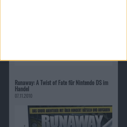
und PSP erhältlich
11.11.2009
Runaway: A Twist of Fate für Nintendo DS im
Handel
07.11.2010