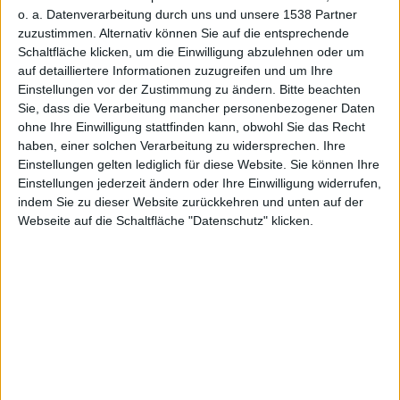
o. a. Datenverarbeitung durch uns und unsere 1538 Partner
zuzustimmen. Alternativ können Sie auf die entsprechende
Schaltfläche klicken, um die Einwilligung abzulehnen oder um
auf detailliertere Informationen zuzugreifen und um Ihre
Einstellungen vor der Zustimmung zu ändern.
Bitte beachten
Sie, dass die Verarbeitung mancher personenbezogener Daten
ohne Ihre Einwilligung stattfinden kann, obwohl Sie das Recht
haben, einer solchen Verarbeitung zu widersprechen. Ihre
Einstellungen gelten lediglich für diese Website. Sie können Ihre
Einstellungen jederzeit ändern oder Ihre Einwilligung widerrufen,
indem Sie zu dieser Website zurückkehren und unten auf der
Swords and Soldiers – Screenshot
Webseite auf die Schaltfläche "Datenschutz" klicken.
Endlich könnt ihr auch auf dem PC das verrückte
Strategiespiel Swords & Soldiers spielen. Parallel zum
PC-Release wurde nun ein brandneuer Trailer
veröffentlicht.
Das etwas andere Echtzeit-Strategiespiel Swords &
Soldiers ist bereits auf der Wii ein Erfolg. Die
hervorragenden Wertungen und zahlreichen