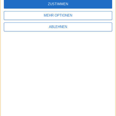
ZUSTIMMEN
Ähnliche Nachrichten
MEHR OPTIONEN
ABLEHNEN
Trailer zeigt Infestation-Multiplayer-Modus in
Red Faction: Armageddon
22.04.2011