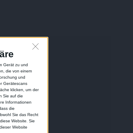
äre
em Gerät zu und
n, die von einem
forschung und
ber Gerätescans
äche klicken, um der
 Sie auf die
ere Informationen
dass die
obwohl Sie das Recht
 diese Website. Sie
 dieser Website