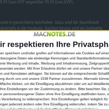
49,99 Euro UVP gegenüber 59,99 Euro UVP).
lus zwei In-game-Items beinhalten. Dazu wird der Soundtrack
ebenfalls in der Packung. Darüber hinaus wird ein beidseitig
trizier IV“-Motiv zu sehen sein wird, und auf der Rückseite
 „Patrizier II Gold“.
ir respektieren Ihre Privatsph
e Website zum Spiel unter dem URL
www.patrizier4.de
en mit Infos, Screenshots und Videomaterial zur kommenden
ner speichern und/oder greifen auf Informationen wie Cookies auf ein
nbezogene Daten wie eindeutige Kennungen und Standardinformatione
sierte Werbung und Inhalte, Werbung und Inhaltsmessung, Zielgruppen
gesendet werden.
Mit Ihrer Erlaubnis dürfen wir und unsere Partner ü
n und Kenndaten abfragen. Sie können auf die entsprechende Schaltfl
tung durch uns und unsere 1538 Partner zuzustimmen. Alternativ können
fläche klicken, um die Einwilligung abzulehnen oder um auf detailliert
Kaspersky Lab auf GamesCom üb…
Ihre Einstellungen vor der Zustimmung zu ändern.
Bitte beachten Sie, 
r personenbezogener Daten ohne Ihre Einwilligung stattfinden kann, 
 Verarbeitung zu widersprechen. Ihre Einstellungen gelten lediglich für
ungen jederzeit ändern oder Ihre Einwilligung widerrufen, indem Sie zu