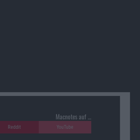
Macnotes auf …
Reddit
YouTube