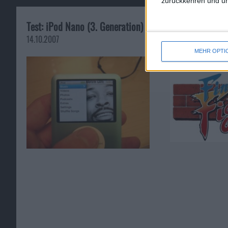
zurückkehren und unt
Test: iPod Nano (3. Generation)
Test: Final Fig
für XBox 360
14.10.2007
14.11.2010
MEHR OPTI