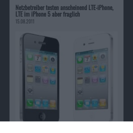
Netzbetreiber testen anscheinend LTE-iPhone,
LTE im iPhone 5 aber fraglich
15.08.2011