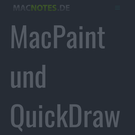
MacPaint
und
QuickDraw