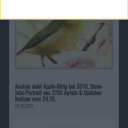
Analyst sieht Apple-Aktie bei $510, Steve-
Jobs-Portrait aus 3750 Äpfeln & Updates:
Notizen vom 24.10.
24.10.2011