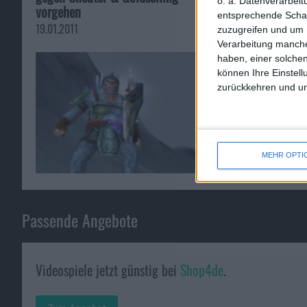
o. a. Datenverarbei
vorgehen
25.05.2010
entsprechende Schalt
19.01.2011
zuzugreifen und um 
Verarbeitung manche
haben, einer solchen
können Ihre Einstell
zurückkehren und unt
MEHR OPTI
Passende Angebote
Videospiele jetzt günstig bei
Shop4de
.