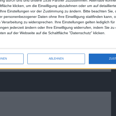
tung durch uns und unsere 1538 Partner zuzustimmen. Alternativ können
Xbox LIVE erschienen
fläche klicken, um die Einwilligung abzulehnen oder um auf detailliert
23.03.2012
Ihre Einstellungen vor der Zustimmung zu ändern.
Bitte beachten Sie, 
r personenbezogener Daten ohne Ihre Einwilligung stattfinden kann, 
 Verarbeitung zu widersprechen. Ihre Einstellungen gelten lediglich für
ungen jederzeit ändern oder Ihre Einwilligung widerrufen, indem Sie zu
en auf der Webseite auf die Schaltfläche "Datenschutz" klicken.
ONEN
ABLEHNEN
ZUS