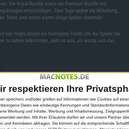
hen. Ein Royal Bundle sowie ein Premium Bundle mit
rspätungen entschädigen. Zwei Tage später die Mitteilung,
en Trend, und schon waren einige Spieler abermals
nd nun folgte jüngst ein Gameplay-Trailer, um die Spieler bei
ier zu sehen bekommen, sieht so aus, als würde sich das
Need for Speed World: Release-…
ir respektieren Ihre Privatsph
ner speichern und/oder greifen auf Informationen wie Cookies auf ein
nbezogene Daten wie eindeutige Kennungen und Standardinformatione
sierte Werbung und Inhalte, Werbung und Inhaltsmessung, Zielgruppen
gesendet werden.
Mit Ihrer Erlaubnis dürfen wir und unsere Partner ü
chließt zwei Jahre
Call of Duty: Modern Warfare 3
n und Kenndaten abfragen. Sie können auf die entsprechende Schaltfl
slücke nicht
– Erste Content Collection auf