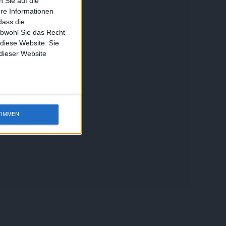
 Sie auf die
ere Informationen
dass die
obwohl Sie das Recht
 diese Website. Sie
 dieser Website
TIMMEN