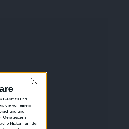
äre
em Gerät zu und
n, die von einem
forschung und
ber Gerätescans
äche klicken, um der