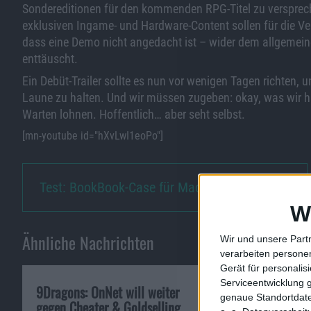
Sondereditionen für den kommenden RPG-Titel zu versprec
exklusiven Ingame- und Hardware-Content sollen für die Ve
dass eine Demo nicht angedacht ist – wider dem allgemein
enttäuscht.
Ein Debüt-Trailer sollte es nun vor wenigen Tagen richten, u
Laune zu halten. Und wir müssen zugeben: okay, was wir h
Warten lohnen. Hoffentlich… aber seht selbst.
[mn-youtube id="hXvLwI1eoPo"]
Test: BookBook-Case für MacBo…
W
Ähnliche Nachrichten
Wir und unsere Part
verarbeiten persone
Gerät für personali
Serviceentwicklung 
9Dragons: OnNet will weiter
Safari: Apple s
genaue Standortdate
gegen Cheater & Goldselling
alte Sicherheit