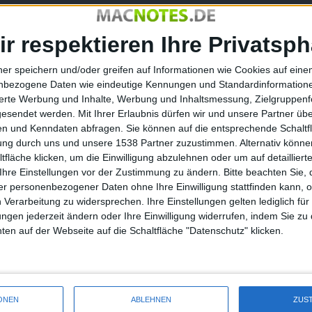
ir respektieren Ihre Privatsph
ku Sudoku and
Frog-A-Bubs – neuer Bust-A-
us
Move-Klon für iPhone, iPad und
ner speichern und/oder greifen auf Informationen wie Cookies auf ein
Mac
nbezogene Daten wie eindeutige Kennungen und Standardinformatione
28.02.2012
sierte Werbung und Inhalte, Werbung und Inhaltsmessung, Zielgruppen
gesendet werden.
Mit Ihrer Erlaubnis dürfen wir und unsere Partner ü
n und Kenndaten abfragen. Sie können auf die entsprechende Schaltfl
tung durch uns und unsere 1538 Partner zuzustimmen. Alternativ können
fläche klicken, um die Einwilligung abzulehnen oder um auf detailliert
Ihre Einstellungen vor der Zustimmung zu ändern.
Bitte beachten Sie, 
r personenbezogener Daten ohne Ihre Einwilligung stattfinden kann, 
 Verarbeitung zu widersprechen. Ihre Einstellungen gelten lediglich für
ungen jederzeit ändern oder Ihre Einwilligung widerrufen, indem Sie zu
en auf der Webseite auf die Schaltfläche "Datenschutz" klicken.
ONEN
ABLEHNEN
ZUS