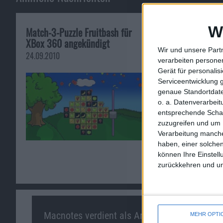
W
Match-3-Puzzle Fruitbash für
ASH liefert Bu
XBox 360 angekündigt
more für Mac a
Wir und unsere Part
24.09.2010
22.03.2010
verarbeiten persone
Gerät für personali
Serviceentwicklung 
genaue Standortdate
o. a. Datenverarbei
entsprechende Schalt
zuzugreifen und um 
Verarbeitung manche
haben, einer solchen
können Ihre Einstell
zurückkehren und unt
Macnotes verdient als Amazon-Partner an
MEHR OPTI