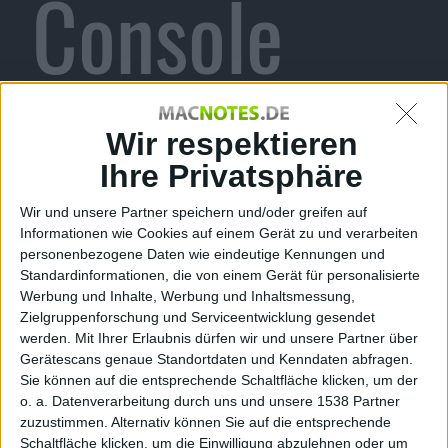
Console
angekündig
Wir respektieren
Ihre Privatsphäre
Wir und unsere Partner speichern und/oder greifen auf
t
Informationen wie Cookies auf einem Gerät zu und verarbeiten
personenbezogene Daten wie eindeutige Kennungen und
Standardinformationen, die von einem Gerät für personalisierte
Werbung und Inhalte, Werbung und Inhaltsmessung,
Zielgruppenforschung und Serviceentwicklung gesendet
werden.
Mit Ihrer Erlaubnis dürfen wir und unsere Partner über
Alexander Trust, den 6. Mai 2010
Gerätescans genaue Standortdaten und Kenndaten abfragen.
Sie können auf die entsprechende Schaltfläche klicken, um der
Viele haben es kaum noch für möglich gehalten. Aber
o. a. Datenverarbeitung durch uns und unsere 1538 Partner
es ist wahr: der Shooter mit Kultstatus, Sin and
zuzustimmen. Alternativ können Sie auf die entsprechende
Punishment: Successor of the Skies, kommt von
Schaltfläche klicken, um die Einwilligung abzulehnen oder um