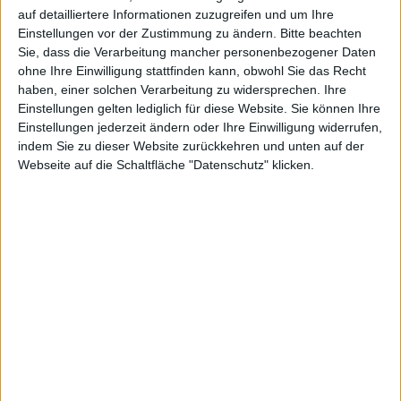
Japan zu uns nach Europa. Und das schon ab 7. Mai
auf detailliertere Informationen zuzugreifen und um Ihre
als Titel für die Virtual Console auf der Wii.
Einstellungen vor der Zustimmung zu ändern.
Bitte beachten
Sie, dass die Verarbeitung mancher personenbezogener Daten
Bereits seit dem Jahr 2000 macht der Shooter Sin and
ohne Ihre Einwilligung stattfinden kann, obwohl Sie das Recht
Punishment: Successor of the Skies in Japan Furore.
haben, einer solchen Verarbeitung zu widersprechen. Ihre
Einstellungen gelten lediglich für diese Website. Sie können Ihre
Denn damals erschien das Spiel dort für Nintendo 64.
Einstellungen jederzeit ändern oder Ihre Einwilligung widerrufen,
Den europäischen Fans dieses Kult-Spiels blieb
indem Sie zu dieser Website zurückkehren und unten auf der
bislang nur der Zugang über den Download für die
Webseite auf die Schaltfläche "Datenschutz" klicken.
Virtual Console der Wii und hofften bis heute
Vergeblich auf das Erscheinen des Titels in
heimischen Gefilden. Doch das Warten hat nun ein
Ende: Denn am 7. Mai kommt der beliebte
Schnellfeuer-Shooter nach Europa.
In Sin and Punishment: Successor of the Skies haben
die Spieler die Wahl zwischen den beiden Charakteren
Isa Jo und seiner Begleiterin Kachi. Wie auch immer
sich der Spieler entscheidet, er wird es in jedem Fall
mit ganzen Horden aggressiver Kreaturen und
Monstern zu tun haben. Im Kampf gegen diese Feinde