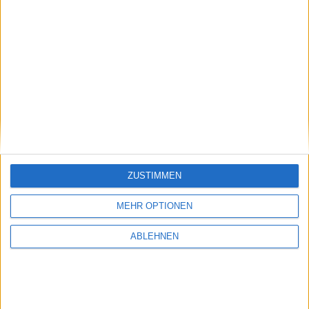
Frogster Asia bringt Ghost Fig…
Ähnliche Nachrichten
BIU Sales Award für Super Mario Galaxy 2
21.07.2010
ZUSTIMMEN
MEHR OPTIONEN
ABLEHNEN