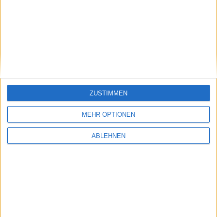
Ähnliche Nachrichten
Grafik-Krieg: Apple entwickelt eigene GPU
gleich neben Imagination
11.07.2017
ZUSTIMMEN
MEHR OPTIONEN
ABLEHNEN