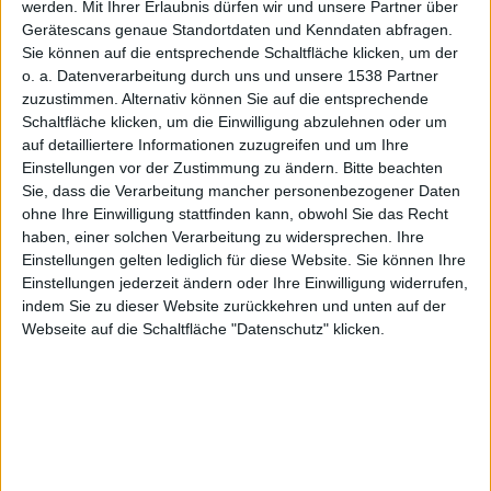
werden.
Mit Ihrer Erlaubnis dürfen wir und unsere Partner über
Gerätescans genaue Standortdaten und Kenndaten abfragen.
Sie können auf die entsprechende Schaltfläche klicken, um der
Alexander Trust, den 12. April 2010
o. a. Datenverarbeitung durch uns und unsere 1538 Partner
zuzustimmen. Alternativ können Sie auf die entsprechende
Firemint zeigt sich zufrieden mit
Schaltfläche klicken, um die Einwilligung abzulehnen oder um
den Verkaufszahlen von Real
auf detailliertere Informationen zuzugreifen und um Ihre
Racing HD, der
iPad
-Version ihres
Einstellungen vor der Zustimmung zu ändern.
Bitte beachten
Rennspiels vom
iPhone
und iPod
Sie, dass die Verarbeitung mancher personenbezogener Daten
ohne Ihre Einwilligung stattfinden kann, obwohl Sie das Recht
touch. Ungewöhnlich ist außerdem,
Real Racing HD
haben, einer solchen Verarbeitung zu widersprechen. Ihre
dass schon vor dem offiziellen Start
Einstellungen gelten lediglich für diese Website. Sie können Ihre
der Hardware einige Exemplare verkauft wurden.
Einstellungen jederzeit ändern oder Ihre Einwilligung widerrufen,
indem Sie zu dieser Website zurückkehren und unten auf der
Firemint geht aktuell damit hausieren, dass Real
Webseite auf die Schaltfläche "Datenschutz" klicken.
Racing HD sich gut verkauft. Real Racing HD sei die
Nummer 1 der Bezahlspiele für das
iPad
und dazu die
Nummer 4 derjenigen Apps, die die höchsten
Verkaufszahlen erreicht haben. So zumindest der
Stand am 7. April.
Sogar Käufer für die iPad-Variante aus Ländern, in