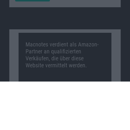
Macnotes verdient als Amazon-
Partner an qualifizierten
Verkäufen, die über diese
Website vermittelt werden.
Macnotes auf …
Facebook
Twitter