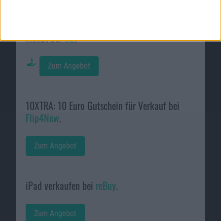
iPad Pro mit 5G und 60 GB für 49,99 Euro im
Monat bei
O2
.
Zum Angebot
10XTRA: 10 Euro Gutschein für Verkauf bei
Flip4New
.
Zum Angebot
iPad verkaufen bei
reBuy
.
Zum Angebot