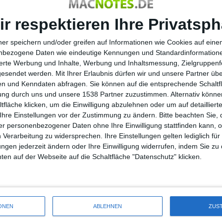
ie entgegen, nicht ohne jähe Kurven, ausgekochte
ehmen. Unterwegs können Power-Ups gesammelt werden, um
ir respektieren Ihre Privatsph
fen und um das eigene Tempo bis an die äußerste Grenze zu
ner speichern und/oder greifen auf Informationen wie Cookies auf ein
nbezogene Daten wie eindeutige Kennungen und Standardinformatione
0 für Xbox 360, PlayStation 3 und PC.
sierte Werbung und Inhalte, Werbung und Inhaltsmessung, Zielgruppen
gesendet werden.
Mit Ihrer Erlaubnis dürfen wir und unsere Partner ü
n und Kenndaten abfragen. Sie können auf die entsprechende Schaltfl
tung durch uns und unsere 1538 Partner zuzustimmen. Alternativ können
fläche klicken, um die Einwilligung abzulehnen oder um auf detailliert
Soundtrack zu FIFA Fussball-We…
Ihre Einstellungen vor der Zustimmung zu ändern.
Bitte beachten Sie, 
r personenbezogener Daten ohne Ihre Einwilligung stattfinden kann, 
 Verarbeitung zu widersprechen. Ihre Einstellungen gelten lediglich für
ungen jederzeit ändern oder Ihre Einwilligung widerrufen, indem Sie zu
en auf der Webseite auf die Schaltfläche "Datenschutz" klicken.
enteuer Ankh:
Deutsche Version von King’s
Schätze Ende
Bounty: Amored Princess im
Handel
ONEN
ABLEHNEN
ZUS
06.04.2010