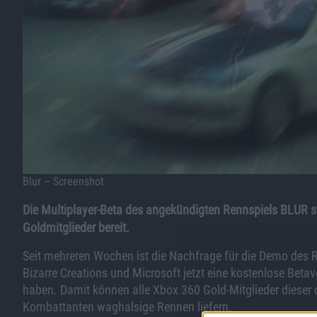
Blur – Screenshot
Die Multiplayer-Beta des angekündigten Rennspiels BLUR 
Goldmitglieder bereit.
Seit mehreren Wochen ist die Nachfrage für die Demo des 
Bizarre Creations und Microsoft jetzt eine kostenlose Beta
haben. Damit können alle Xbox 360 Gold-Mitglieder dieser o
Kombattanten waghalsige Rennen liefern.