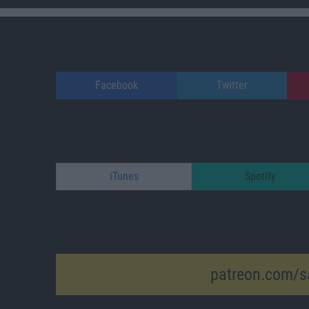
Facebook
Twitter
iTunes
Spotify
patreon.com/s