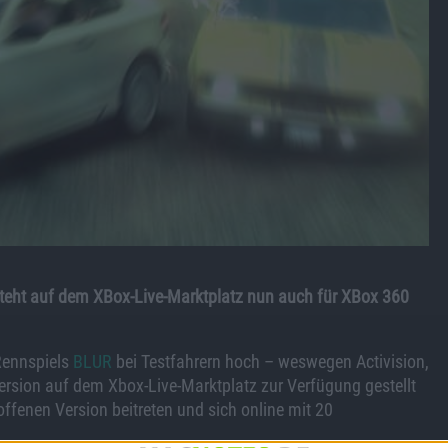
steht auf dem XBox-Live-Marktplatz nun auch für XBox 360
Rennspiels
BLUR
bei Testfahrern hoch – weswegen Activision,
version auf dem Xbox-Live-Marktplatz zur Verfügung gestellt
ffenen Version beitreten und sich online mit 20