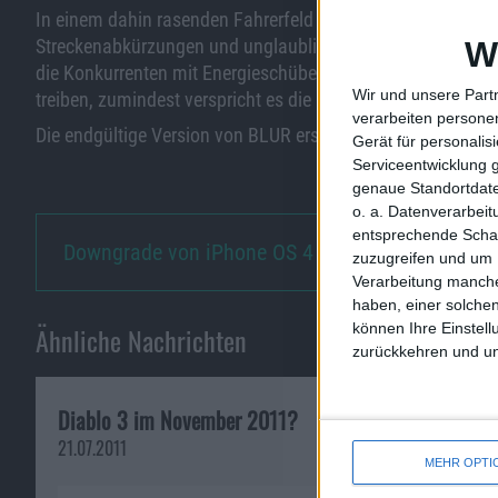
In einem dahin rasenden Fahrerfeld brettert Ihr der Ziellin
Streckenabkürzungen und unglaubliche Kapriolen mitzun
W
die Konkurrenten mit Energieschüben aus der Bahn zu wer
Wir und unsere Part
treiben, zumindest verspricht es die Pressemitteilung so.
verarbeiten persone
Die endgültige Version von BLUR erscheint am 27. Mai 201
Gerät für personali
Serviceentwicklung 
genaue Standortdate
o. a. Datenverarbei
entsprechende Schalt
Downgrade von iPhone OS 4 Beta…
zuzugreifen und um 
Verarbeitung manche
haben, einer solchen
können Ihre Einstell
Ähnliche Nachrichten
zurückkehren und unt
Diablo 3 im November 2011?
Wimmelbild-Ab
Die verlorenen 
21.07.2011
November
MEHR OPTI
17.11.2009