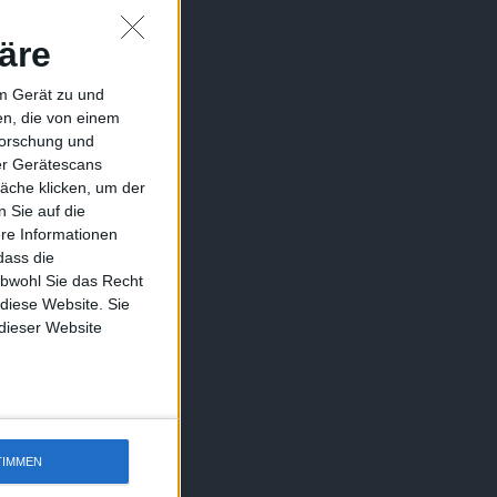
äre
em Gerät zu und
n, die von einem
forschung und
ber Gerätescans
äche klicken, um der
 Sie auf die
ere Informationen
dass die
obwohl Sie das Recht
 diese Website. Sie
 dieser Website
TIMMEN