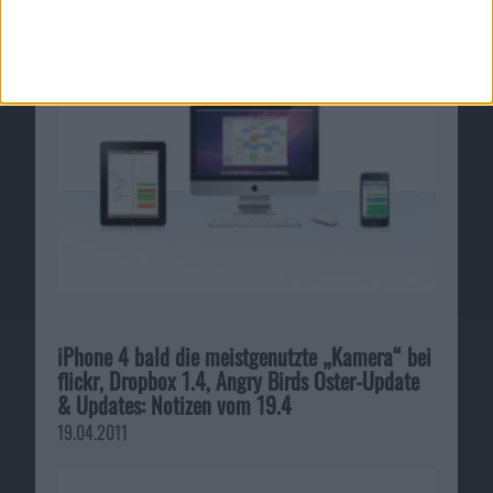
iPhone 4 bald die meistgenutzte „Kamera“ bei
flickr, Dropbox 1.4, Angry Birds Oster-Update
& Updates: Notizen vom 19.4
19.04.2011