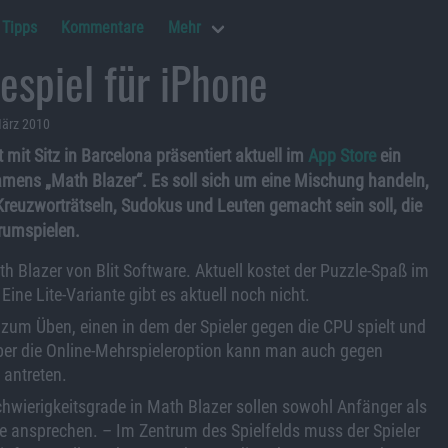
Tipps
Kommentare
Mehr
espiel für iPhone
März 2010
 mit Sitz in Barcelona präsentiert aktuell im
App Store
ein
amens „Math Blazer“. Es soll sich um eine Mischung handeln,
Kreuzworträtseln, Sudokus und Leuten gemacht sein soll, die
rumspielen.
h Blazer von Blit Software. Aktuell kostet der Puzzle-Spaß im
Eine Lite-Variante gibt es aktuell noch nicht.
zum Üben, einen in dem der Spieler gegen die CPU spielt und
ber die Online-Mehrspieleroption kann man auch gegen
t antreten.
hwierigkeitsgrade in Math Blazer sollen sowohl Anfänger als
e ansprechen. – Im Zentrum des Spielfelds muss der Spieler