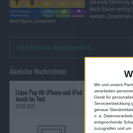
die erste Gleichung
Math Blazer verfügt 
werden. Zusammen mit
Math Blazer, Screenshot
iPad-Roundup: Werbedienste rü…
Ähnliche Nachrichten
W
Wir und unsere Part
Liqua Pop für iPhone und iPod
Real Football 1
verarbeiten persone
touch im Test
Test
Gerät für personali
Serviceentwicklung 
30.05.2011
12.10.2009
genaue Standortdate
o. a. Datenverarbei
entsprechende Schalt
zuzugreifen und um 