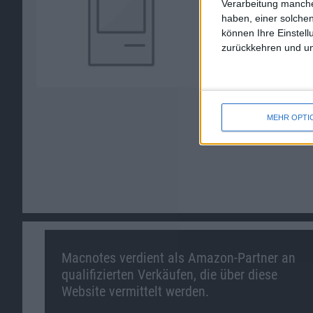
Verarbeitung manche
haben, einer solchen
können Ihre Einstell
zurückkehren und unt
MEHR OPTI
Macnotes verdient als Amazon-Partner an
qualifizierten Verkäufen, die über diese
Website vermittelt werden.