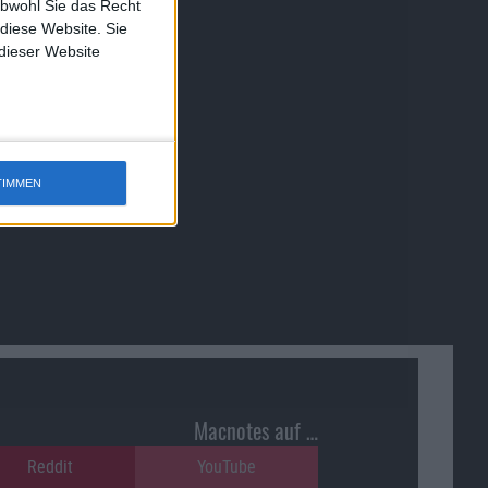
obwohl Sie das Recht
 diese Website. Sie
 dieser Website
TIMMEN
Macnotes auf …
Reddit
YouTube