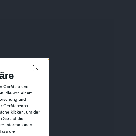
äre
em Gerät zu und
n, die von einem
forschung und
ber Gerätescans
äche klicken, um der
 Sie auf die
ere Informationen
dass die