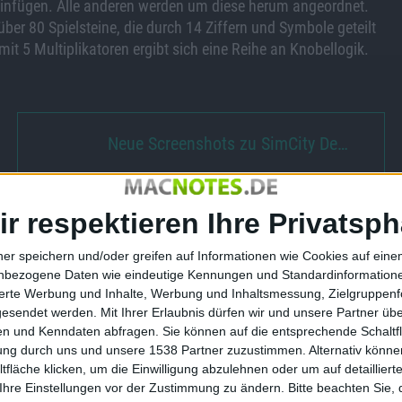
 einfügen. Alle anderen werden um diese herum angeordnet.
über 80 Spielsteine, die durch 14 Ziffern und Symbole geteilt
 5 Multiplikatoren ergibt sich eine Reihe an Knobellogik.
Neue Screenshots zu SimCity De…
ir respektieren Ihre Privatsph
ner speichern und/oder greifen auf Informationen wie Cookies auf ein
0 für iPhone im
Test: Optia für iPhone
nbezogene Daten wie eindeutige Kennungen und Standardinformatione
sierte Werbung und Inhalte, Werbung und Inhaltsmessung, Zielgruppen
18.02.2010
gesendet werden.
Mit Ihrer Erlaubnis dürfen wir und unsere Partner ü
n und Kenndaten abfragen. Sie können auf die entsprechende Schaltfl
tung durch uns und unsere 1538 Partner zuzustimmen. Alternativ können
fläche klicken, um die Einwilligung abzulehnen oder um auf detailliert
Ihre Einstellungen vor der Zustimmung zu ändern.
Bitte beachten Sie, 