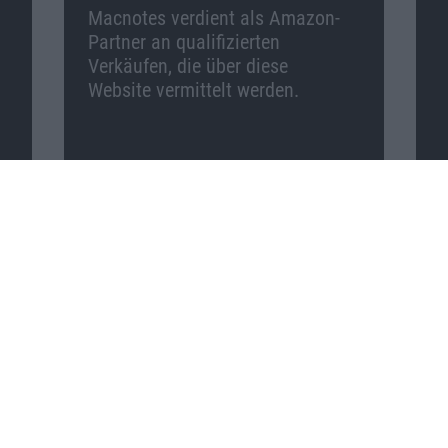
Macnotes verdient als Amazon-
Partner an qualifizierten
Verkäufen, die über diese
Website vermittelt werden.
Macnotes auf …
Facebook
Twitter
Reddit
YouTube