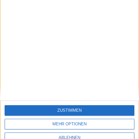
Releasenotes
.
Aperture 3: Speicherleck verla…
Lost in Nightmares DLC für Re…
Ähnliche Nachrichten
Kolumne: Billyboy geht
ZUSTIMMEN
28.06.2008
MEHR OPTIONEN
ABLEHNEN