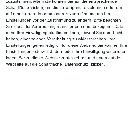
vom 17.2
zuzustimmen. Alternativ können Sie auf die entsprechende
Schaltfläche klicken, um die Einwilligung abzulehnen oder um
auf detailliertere Informationen zuzugreifen und um Ihre
Einstellungen vor der Zustimmung zu ändern.
Bitte beachten
Redaktion Macnotes, den 17. Februar 2010
Sie, dass die Verarbeitung mancher personenbezogener Daten
ohne Ihre Einwilligung stattfinden kann, obwohl Sie das Recht
Sechsmal „Falschaussagen“ von
haben, einer solchen Verarbeitung zu widersprechen. Ihre
Jobs:
Wired
hat sechs
Einstellungen gelten lediglich für diese Website. Sie können Ihre
wunderschöne Statements von
Einstellungen jederzeit ändern oder Ihre Einwilligung widerrufen,
Steve Jobs aufgegriffen, die sich
indem Sie zu dieser Website zurückkehren und unten auf der
alle als Boomerang erwiesen
Notizen
Webseite auf die Schaltfläche "Datenschutz" klicken.
haben. Dazu gehören Aussagen wie
„Leute lesen nicht mehr“ zum Kindle, und nun gibt es
für Apples iPad iBooks. Oder den legendären Satz,
Apple habe kein Interesse am Smartphonemarkt und
werde da nicht mitmischen. Fazit: Immer schön
zuhören, was Herr Jobs sagt und das Gegenteil für
bare Münze nehmen…
MUPromo: Mazaika