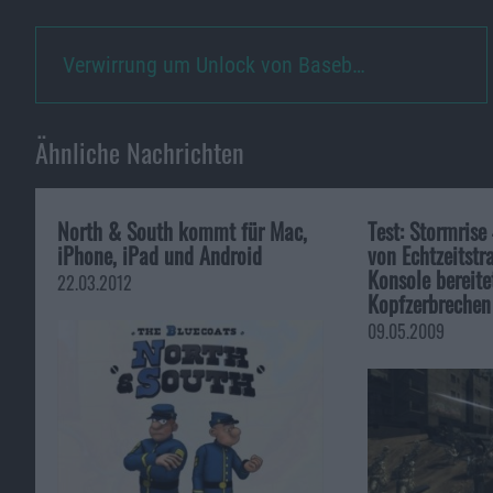
Verwirrung um Unlock von Baseb…
Ähnliche Nachrichten
North & South kommt für Mac,
Test: Stormrise
iPhone, iPad und Android
von Echtzeitstr
Konsole bereite
22.03.2012
Kopfzerbrechen
09.05.2009