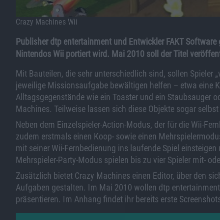
Crazy Machines Wii
Publisher dtp entertainment und Entwickler FAKT Software
Nintendos Wii portiert wird. Mai 2010 soll der Titel veröffen
Mit Bauteilen, die sehr unterschiedlich sind, sollen Spiele
jeweilige Missionsaufgabe bewältigen helfen – etwa eine K
Alltagsgegenstände wie ein Toaster und ein Staubsauger od
Machines. Teilweise lassen sich diese Objekte sogar selbst
Neben dem Einzelspieler-Action-Modus, der für die Wii-Fer
zudem erstmals einen Koop- sowie einen Mehrspielermodus: 
mit seiner Wii-Fernbedienung ins laufende Spiel einsteigen
Mehrspieler-Party-Modus spielen bis zu vier Spieler mit- od
Zusätzlich bietet Crazy Machines einen Editor, über den si
Aufgaben gestalten. Im Mai 2010 wollen dtp entertainmen
präsentieren. Im Anhang findet ihr bereits erste Screenshot