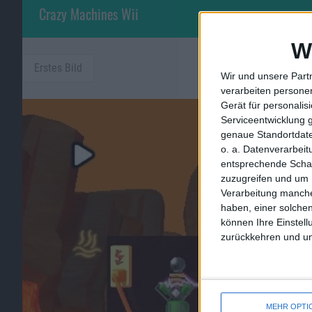
Crazy Machines Wii
W
Erstes Bild
Wir und unsere Part
verarbeiten persone
Gerät für personali
Serviceentwicklung 
genaue Standortdate
o. a. Datenverarbei
entsprechende Schalt
zuzugreifen und um 
Verarbeitung manche
haben, einer solchen
können Ihre Einstell
zurückkehren und unt
MEHR OPTI