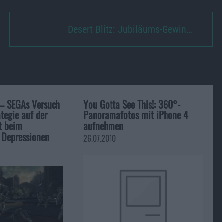
Desert Blitz: Jubiläums-Gewin…
 – SEGAs Versuch
You Gotta See This!: 360°-
ategie auf der
Panoramafotos mit iPhone 4
t beim
aufnehmen
 Depressionen
26.07.2010