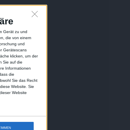
äre
em Gerät zu und
n, die von einem
forschung und
ber Gerätescans
äche klicken, um der
 Sie auf die
ere Informationen
dass die
obwohl Sie das Recht
 diese Website. Sie
 dieser Website
TIMMEN