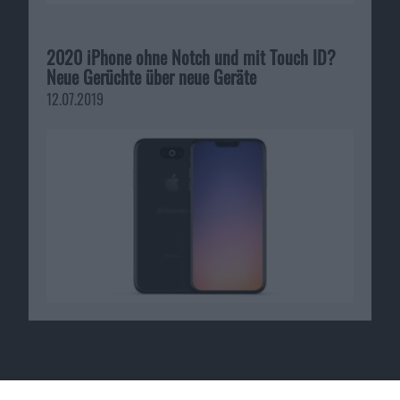
2020 iPhone ohne Notch und mit Touch ID?
Neue Gerüchte über neue Geräte
12.07.2019