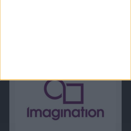
Grafik-Krieg: Apple entwickelt eigene GPU
gleich neben Imagination
11.07.2017