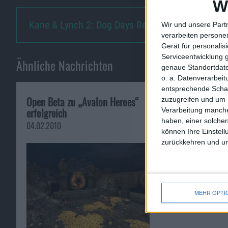
W
Kane & Lynch 2: Dog Days Revea…
Wir und unsere Part
verarbeiten persone
Gerät für personali
Serviceentwicklung 
Ähnliche Nachrichten
genaue Standortdate
o. a. Datenverarbei
entsprechende Schalt
Open Beta zu „Avalon Heroes“
Spec Ops: The L
zuzugreifen und um 
erfolgreich
und Xbox 360 
Verarbeitung manche
haben, einer solchen
04.02.2010
14.12.2009
können Ihre Einstell
zurückkehren und unt
MEHR OPTI