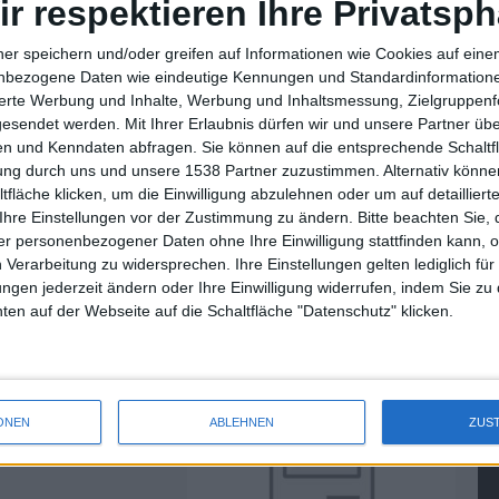
ir respektieren Ihre Privatsph
Dark-Void-Entwicklertagebuch 4…
ner speichern und/oder greifen auf Informationen wie Cookies auf ein
nbezogene Daten wie eindeutige Kennungen und Standardinformatione
sierte Werbung und Inhalte, Werbung und Inhaltsmessung, Zielgruppen
gesendet werden.
Mit Ihrer Erlaubnis dürfen wir und unsere Partner ü
n und Kenndaten abfragen. Sie können auf die entsprechende Schaltfl
tung durch uns und unsere 1538 Partner zuzustimmen. Alternativ können
fläche klicken, um die Einwilligung abzulehnen oder um auf detailliert
ine für PC, PS3
Kingdoms of Amalur: Reckoning
Ihre Einstellungen vor der Zustimmung zu ändern.
Bitte beachten Sie, 
angekündigt
– Erster Zusatzinhalt zum
r personenbezogener Daten ohne Ihre Einwilligung stattfinden kann, 
 Verarbeitung zu widersprechen. Ihre Einstellungen gelten lediglich für
Action-Rollenspiel für PS3, PC
ungen jederzeit ändern oder Ihre Einwilligung widerrufen, indem Sie zu
und Xbox 360 erschienen
en auf der Webseite auf die Schaltfläche "Datenschutz" klicken.
21.03.2012
ONEN
ABLEHNEN
ZUS