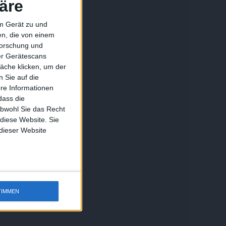
äre
em Gerät zu und
n, die von einem
forschung und
ber Gerätescans
äche klicken, um der
 Sie auf die
ere Informationen
dass die
obwohl Sie das Recht
 diese Website. Sie
 dieser Website
TIMMEN