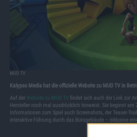
MUD TV
Kalypso Media hat die offizielle Website zu MUD TV in Be
Auf der
Website zu MUD TV
findet sich auch der Link zur 
Hersteller noch mal ausdrücklich hinweist. Sie beginnt am
Informationen zum Spiel auch Screenshots, der Teaser-Trail
interaktive Führung durch das Bürogebäude – inklusive ein