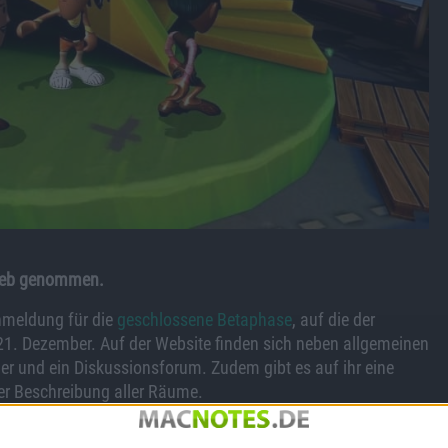
trieb genommen.
Anmeldung für die
geschlossene Betaphase
, auf die der
 21. Dezember. Auf der Website finden sich neben allgemeinen
er und ein Diskussionsforum. Zudem gibt es auf ihr eine
er Beschreibung aller Räume.