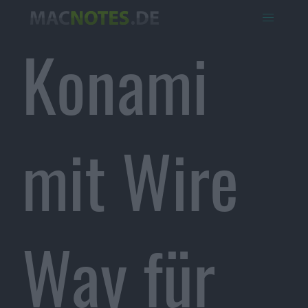
Konami
mit Wire
Way für