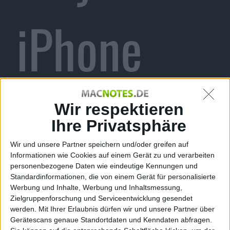
iPhone
Alexander Trust, den 16. Dezember 2009
Wir respektieren
Seit gestern gibt es einen neuen
Casual-Titel im
App Store
, den wir
Ihre Privatsphäre
bereits auf der gamescom im
August anspielen durften. Wire Way
Wir und unsere Partner speichern und/oder greifen auf
Informationen wie Cookies auf einem Gerät zu und verarbeiten
ist eine fast identische Version des
personenbezogene Daten wie eindeutige Kennungen und
Nintendo DS-Spieles Wiley’s Wire
Standardinformationen, die von einem Gerät für personalisierte
Way: Total Verboingt.
WireWay,
Werbung und Inhalte, Werbung und Inhaltsmessung,
Screenshot
Zielgruppenforschung und Serviceentwicklung gesendet
Konami selbst nennt Wire Way ein
werden.
Mit Ihrer Erlaubnis dürfen wir und unsere Partner über
„Action-Puzzle“. Protagonist ist der
Gerätescans genaue Standortdaten und Kenndaten abfragen.
kleine Außerirdische Wiley Springer. Wire Way kostet