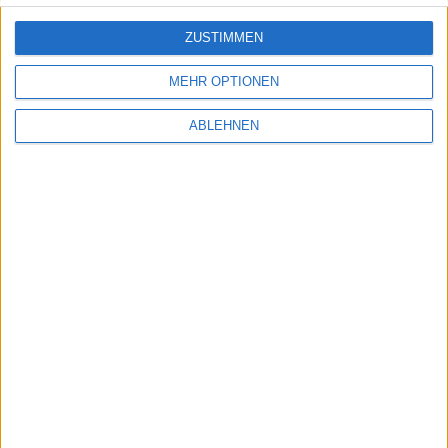
ZUSTIMMEN
MEHR OPTIONEN
ABLEHNEN
PES 2011 – Konami informiert über DLC für
PC, PS3 und Xbox 360
10.03.2011