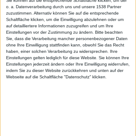
Sie können auf die entsprechende Schaltfläche klicken, um der
aktuell 3,99 Euro. Ein Expansion Pack mit 16
o. a. Datenverarbeitung durch uns und unsere 1538 Partner
zusätzlichen Spielwelten ist für 1,59 Euro erhältlich.
zuzustimmen. Alternativ können Sie auf die entsprechende
Schaltfläche klicken, um die Einwilligung abzulehnen oder um
Kurz nach der Veröffentlichung für Nintendo DS
auf detailliertere Informationen zuzugreifen und um Ihre
springt Wiley damit auch auf
iPhone
und iPod touch.
Einstellungen vor der Zustimmung zu ändern.
Bitte beachten
Aufgabe des akrobatischen Helden ist es, sich über
Sie, dass die Verarbeitung mancher personenbezogener Daten
eine Reihe quer durch die Level gespannter
ohne Ihre Einwilligung stattfinden kann, obwohl Sie das Recht
haben, einer solchen Verarbeitung zu widersprechen. Ihre
Gummiseile zu bewegen. Dank des
Einstellungen gelten lediglich für diese Website. Sie können Ihre
berührungsempfindlichen Bildschirms von Apples
Einstellungen jederzeit ändern oder Ihre Einwilligung widerrufen,
Handhelds ist die Steuerung verblüffend eingängig:
indem Sie zu dieser Website zurückkehren und unten auf der
Der Spieler spannt das Seil, an dem Wiley hängt, durch
Webseite auf die Schaltfläche "Datenschutz" klicken.
Berührung mit dem Finger, lässt los und befördert den
Außerirdischen in die – hoffentlich – richtige Richtung
zur nächsten gespannten Leine, an der sich Wiley
automatisch festhält. Auf seiner Flugbahn sammelt
Wiley Sterne ein, die ihm bei ausreichendem Vorrat als
Power-Up einen Zusatzschub geben.
Für Abwechslung sorgen zwei zusätzliche Spielmodi:
Im „Schnalztraining“ geht es darum, mit möglichst