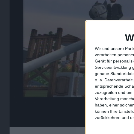
W
Wir und unsere Part
verarbeiten persone
Gerät für personali
Serviceentwicklung 
genaue Standortdate
o. a. Datenverarbei
entsprechende Schalt
zuzugreifen und um 
Verarbeitung manche
haben, einer solchen
können Ihre Einstell
zurückkehren und unt