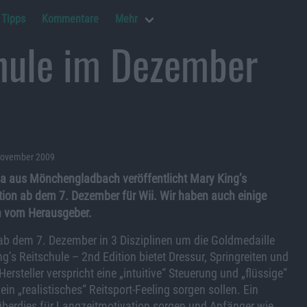
Tipps
Kommentare
Mehr
chule im Dezember
 November 2009
a aus Mönchengladbach veröffentlicht Mary King’s
tion ab dem 7. Dezember für Wii. Wir haben auch einige
h vom Herausgeber.
ab dem 7. Dezember in 3 Disziplinen um die Goldmedaille
g’s Reitschule – 2nd Edition bietet Dressur, Springreiten und
ersteller verspricht eine „intuitive“ Steuerung und „flüssige“
ein „realistisches“ Reitsport-Feeling sorgen sollen. Ein
überdies für Langzeitmotivation sorgen und Anfänger wie