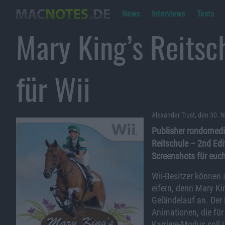
News
Interviews
Tests
Mary King’s Reits
für Wii
Alexander Trust, den 30.
Publisher rondomedi
Reitschule – 2nd Edi
Screenshots für euc
Wii-Besitzer können 
eifern, denn Mary Kin
Geländelauf an. Der H
Animationen, die für 
Karriere-Modus soll 