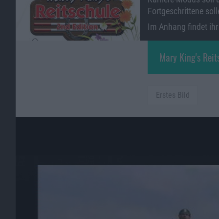
Fortgeschrittene sol
Im Anhang findet ihr
Mary King's Reit
Mary King’s Reitschule – 2nd Edition:
Packshot Wii
Erstes Bild