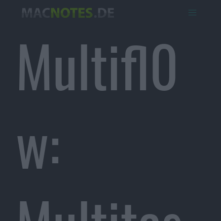
Multifl0
w: