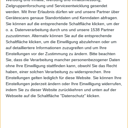
fürs
Zielgruppenforschung und Serviceentwicklung gesendet
werden.
Mit Ihrer Erlaubnis dürfen wir und unsere Partner über
Gerätescans genaue Standortdaten und Kenndaten abfragen.
Sie können auf die entsprechende Schaltfläche klicken, um der
o. a. Datenverarbeitung durch uns und unsere 1538 Partner
iPhone
zuzustimmen. Alternativ können Sie auf die entsprechende
Schaltfläche klicken, um die Einwilligung abzulehnen oder um
auf detailliertere Informationen zuzugreifen und um Ihre
Einstellungen vor der Zustimmung zu ändern.
Bitte beachten
Sie, dass die Verarbeitung mancher personenbezogener Daten
ohne Ihre Einwilligung stattfinden kann, obwohl Sie das Recht
haben, einer solchen Verarbeitung zu widersprechen. Ihre
Einstellungen gelten lediglich für diese Website. Sie können Ihre
rj, den 25. November 2009
Einstellungen jederzeit ändern oder Ihre Einwilligung widerrufen,
Einmal mehr die Jailbreaker bedient
indem Sie zu dieser Website zurückkehren und unten auf der
Multifl0w: Zusammen mit dem
Webseite auf die Schaltfläche "Datenschutz" klicken.
Backgrounder macht Multifl0w
Multitasking auf dem
iPhone
übersichtlich und bequem. Per
Doppelklick auf den Home-Button