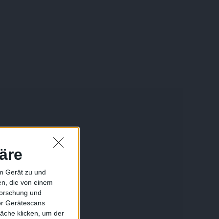
äre
em Gerät zu und
n, die von einem
forschung und
ber Gerätescans
äche klicken, um der