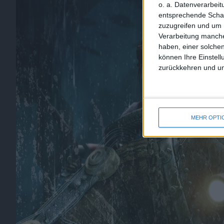
o. a. Datenverarbei
entsprechende Schalt
zuzugreifen und um 
Verarbeitung manche
haben, einer solchen
können Ihre Einstell
zurückkehren und unt
MEHR OPTI