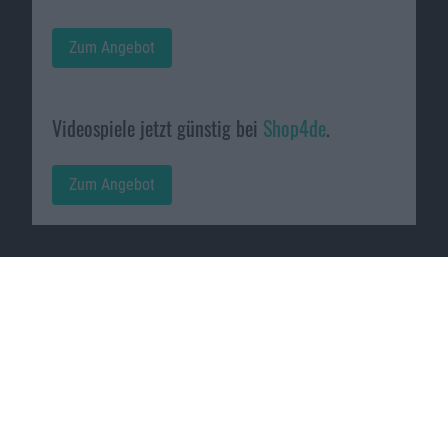
Zum Angebot
Videospiele jetzt günstig bei
Shop4de
.
Zum Angebot
Macnotes verdient als Amazon-
Partner an qualifizierten
Verkäufen, die über diese
Website vermittelt werden.