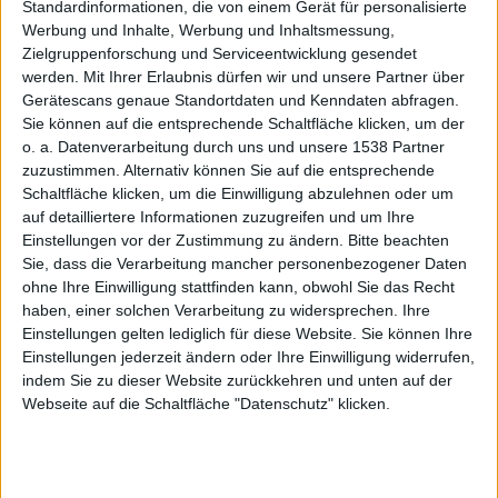
Münche
Standardinformationen, die von einem Gerät für personalisierte
Werbung und Inhalte, Werbung und Inhaltsmessung,
Zielgruppenforschung und Serviceentwicklung gesendet
werden.
Mit Ihrer Erlaubnis dürfen wir und unsere Partner über
Gerätescans genaue Standortdaten und Kenndaten abfragen.
Sie können auf die entsprechende Schaltfläche klicken, um der
o. a. Datenverarbeitung durch uns und unsere 1538 Partner
n
zuzustimmen. Alternativ können Sie auf die entsprechende
Schaltfläche klicken, um die Einwilligung abzulehnen oder um
auf detailliertere Informationen zuzugreifen und um Ihre
Einstellungen vor der Zustimmung zu ändern.
Bitte beachten
Sie, dass die Verarbeitung mancher personenbezogener Daten
ohne Ihre Einwilligung stattfinden kann, obwohl Sie das Recht
haben, einer solchen Verarbeitung zu widersprechen. Ihre
Einstellungen gelten lediglich für diese Website. Sie können Ihre
Einstellungen jederzeit ändern oder Ihre Einwilligung widerrufen,
Alexander Trust, den 16. November 2009
indem Sie zu dieser Website zurückkehren und unten auf der
950 Besucher fanden sich ein, um
Webseite auf die Schaltfläche "Datenschutz" klicken.
sich die Top-Partien des neunten
Intel Friday Night Games der 15.
ESL Pro Series Saison in der