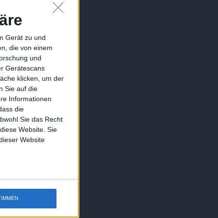
äre
em Gerät zu und
n, die von einem
forschung und
ber Gerätescans
äche klicken, um der
 Sie auf die
ere Informationen
dass die
obwohl Sie das Recht
 diese Website. Sie
 dieser Website
TIMMEN