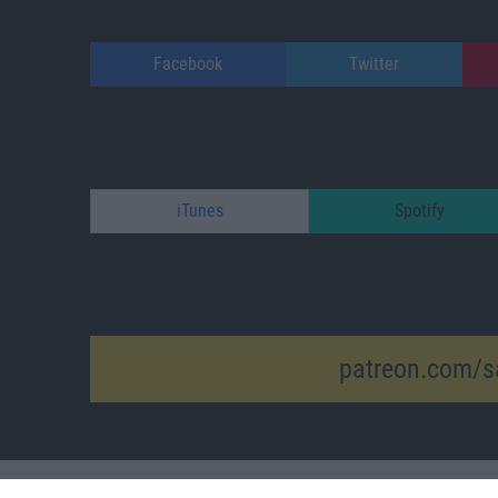
Facebook
Twitter
iTunes
Spotify
patreon.com/s