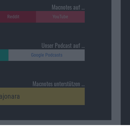
Macnotes auf …
Reddit
YouTube
Unser Podcast auf …
Google Podcasts
Macnotes unterstützen …
ajonara