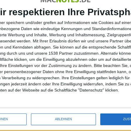
ger des Moorhuhn-Franchise für Wii herausgeben. Wir haben
ir respektieren Ihre Privatsph
ner speichern und/oder greifen auf Informationen wie Cookies auf ein
ne Reise zum verbotenen Schloss. Das neue Game wird
nbezogene Daten wie eindeutige Kennungen und Standardinformatione
en. Letztere befindet sich aktuell im Besitz von
sierte Werbung und Inhalte, Werbung und Inhaltsmessung, Zielgruppen
gesendet werden.
Mit Ihrer Erlaubnis dürfen wir und unsere Partner ü
Screenshots ansehen will, dem sei unsere vorherige
News zu
n und Kenndaten abfragen. Sie können auf die entsprechende Schaltfl
tung durch uns und unsere 1538 Partner zuzustimmen. Alternativ können
fläche klicken, um die Einwilligung abzulehnen oder um auf detailliert
Ihre Einstellungen vor der Zustimmung zu ändern.
Bitte beachten Sie, 
r personenbezogener Daten ohne Ihre Einwilligung stattfinden kann, 
 Verarbeitung zu widersprechen. Ihre Einstellungen gelten lediglich für
end haben wir ihn entfernt.
ungen jederzeit ändern oder Ihre Einwilligung widerrufen, indem Sie zu
en auf der Webseite auf die Schaltfläche "Datenschutz" klicken.
Monkey Island 2 in CryEngine 2…
ONEN
ABLEHNEN
ZUS