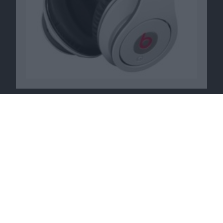
Macnotes verdient als Amazon-
Partner an qualifizierten
Verkäufen, die über diese
Website vermittelt werden.