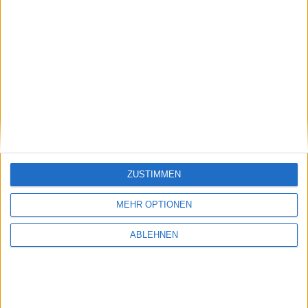
Notizen vom 14. August 2009
Ähnliche Nachrichten
Super Monkey Ball 2 für iPhone
02.12.2009
ZUSTIMMEN
MEHR OPTIONEN
ABLEHNEN