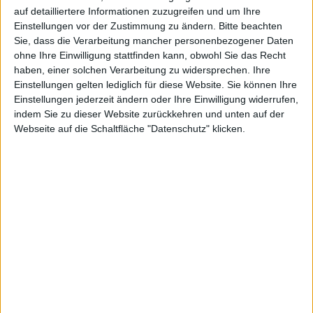
auf detailliertere Informationen zuzugreifen und um Ihre
Einstellungen vor der Zustimmung zu ändern.
Bitte beachten
Sie, dass die Verarbeitung mancher personenbezogener Daten
Worms – Screenshot
ohne Ihre Einwilligung stattfinden kann, obwohl Sie das Recht
Für den lang ersehnten Port von Worms auf das
haben, einer solchen Verarbeitung zu widersprechen. Ihre
Einstellungen gelten lediglich für diese Website. Sie können Ihre
iPhone
ist heute das Update erschienen, das schon
Einstellungen jederzeit ändern oder Ihre Einwilligung widerrufen,
seit einiger Zeit angekündigt wurde und dringend
indem Sie zu dieser Website zurückkehren und unten auf der
notwendig war.
Webseite auf die Schaltfläche "Datenschutz" klicken.
Die Aktualisierung soll vor allem mit den Problemen
aufräumen, die die erste Version dem Spieler bereitete.
Ganz oben auf der Liste der Änderungen steht die
Möglichkeit, an den Grafikeinstellungen zu schrauben,
um die Spielgeschwindigkeit zu erhöhen. Behoben
wurde zudem die Trägheit der Kamera sowie die auch
von uns kritisierte
Sprung-Steuerung. Nach Angaben
des Herstellers soll nie wieder ein Wurm aus Versehen
ins Wasser springen.
Daneben gibt es einige neue Funktionen. Worms