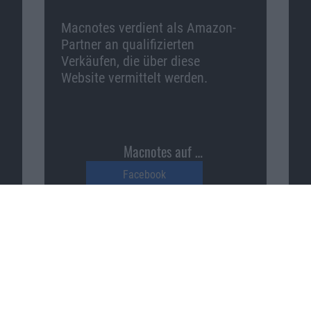
Macnotes verdient als Amazon-
Partner an qualifizierten
Verkäufen, die über diese
Website vermittelt werden.
Macnotes auf …
Facebook
Twitter
Reddit
YouTube