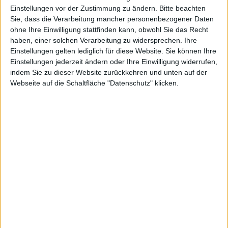
kg, den 27. Juli 2009
Einstellungen vor der Zustimmung zu ändern.
Bitte beachten
Sie, dass die Verarbeitung mancher personenbezogener Daten
ohne Ihre Einwilligung stattfinden kann, obwohl Sie das Recht
haben, einer solchen Verarbeitung zu widersprechen. Ihre
Einstellungen gelten lediglich für diese Website. Sie können Ihre
Einstellungen jederzeit ändern oder Ihre Einwilligung widerrufen,
indem Sie zu dieser Website zurückkehren und unten auf der
Webseite auf die Schaltfläche "Datenschutz" klicken.
News
Entwickler von
iPhone
-Apps mit 17+-Rating können ab
sofort Gutscheincodes für ihre Apps beantragen. Vor
knapp einer Woche berichteten wir bereits über eine
Promocode-Sperre für Erwachsenen-Apps
, die auf
Grund von technischen Problemen zustande kam. Das
Problem für
Apple
: Über die Gutscheine lässt sich die