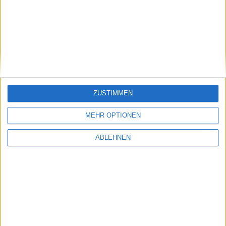
Ähnliche Nachrichten
Google Wallet: Neue Version vielleicht mit
iPhone-Support
23.10.2012
ZUSTIMMEN
MEHR OPTIONEN
ABLEHNEN