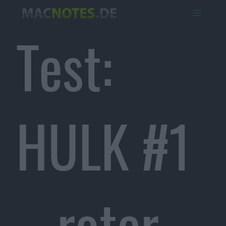
Test:
HULK #1
– roter