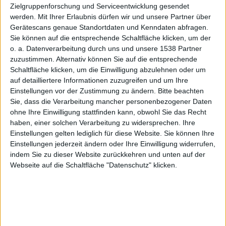
HULK
Zielgruppenforschung und Serviceentwicklung gesendet
werden.
Mit Ihrer Erlaubnis dürfen wir und unsere Partner über
Gerätescans genaue Standortdaten und Kenndaten abfragen.
Sie können auf die entsprechende Schaltfläche klicken, um der
o. a. Datenverarbeitung durch uns und unsere 1538 Partner
Alexander Trust, den 29. Oktober 2008
zuzustimmen. Alternativ können Sie auf die entsprechende
HULK #1 im Test.
Schaltfläche klicken, um die Einwilligung abzulehnen oder um
auf detailliertere Informationen zuzugreifen und um Ihre
Einstellungen vor der Zustimmung zu ändern.
Bitte beachten
Panini veröffentlicht im Oktober
Sie, dass die Verarbeitung mancher personenbezogener Daten
einen Sammelband mit mehreren
ohne Ihre Einwilligung stattfinden kann, obwohl Sie das Recht
Comics. Die stehen allesamt im
haben, einer solchen Verarbeitung zu widersprechen. Ihre
Zeichen des grünen Comichelden.
Einstellungen gelten lediglich für diese Website. Sie können Ihre
Beim Blick auf das Titelblatt fällt
Einstellungen jederzeit ändern oder Ihre Einwilligung widerrufen,
HULK #1
indem Sie zu dieser Website zurückkehren und unten auf der
jedoch auf: „HULK rot ist“. HULK
Webseite auf die Schaltfläche "Datenschutz" klicken.
sieht außerdem noch böser aus.
Aber wie gut ist der Inhalt?
Der Sammelband umfasst einhundert Seiten. Darin
leistet Panini einiges an Aufklärungsarbeit. Zuvor
spannt man jedoch den Spannungsbogen ordentlich.