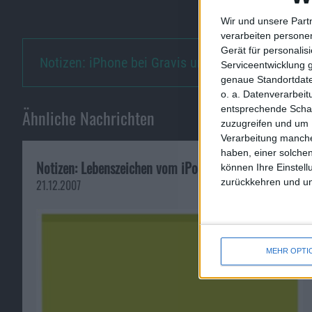
Wir und unsere Part
verarbeiten persone
Gerät für personali
Notizen: iPhone bei Gravis und…
Serviceentwicklung 
genaue Standortdate
o. a. Datenverarbei
entsprechende Schalt
Ähnliche Nachrichten
zuzugreifen und um 
Verarbeitung manche
haben, einer solchen
Notizen: Lebenszeichen vom iPod Hi-fi und mehr
können Ihre Einstell
zurückkehren und unt
21.12.2007
MEHR OPTI