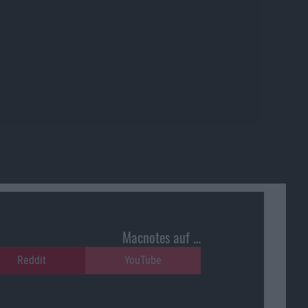
Macnotes auf …
Reddit
YouTube