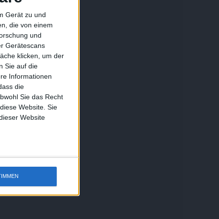
em Gerät zu und
n, die von einem
forschung und
ber Gerätescans
äche klicken, um der
 Sie auf die
ere Informationen
dass die
obwohl Sie das Recht
 diese Website. Sie
 dieser Website
TIMMEN