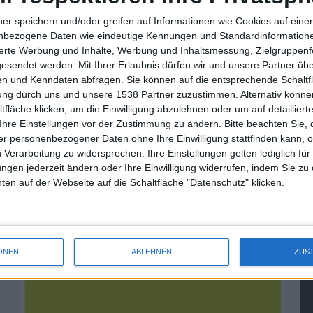
ner speichern und/oder greifen auf Informationen wie Cookies auf ein
nbezogene Daten wie eindeutige Kennungen und Standardinformatione
sierte Werbung und Inhalte, Werbung und Inhaltsmessung, Zielgruppen
Jajah: Günstiger Telefonieren…
gesendet werden.
Mit Ihrer Erlaubnis dürfen wir und unsere Partner ü
n und Kenndaten abfragen. Sie können auf die entsprechende Schaltfl
tung durch uns und unsere 1538 Partner zuzustimmen. Alternativ können
fläche klicken, um die Einwilligung abzulehnen oder um auf detailliert
Ihre Einstellungen vor der Zustimmung zu ändern.
Bitte beachten Sie, 
r personenbezogener Daten ohne Ihre Einwilligung stattfinden kann, 
 Verarbeitung zu widersprechen. Ihre Einstellungen gelten lediglich für
Notizen: iPhone bei Gravis und mehr
ungen jederzeit ändern oder Ihre Einwilligung widerrufen, indem Sie zu
en auf der Webseite auf die Schaltfläche "Datenschutz" klicken.
10.12.2007
ONEN
ABLEHNEN
ZUS