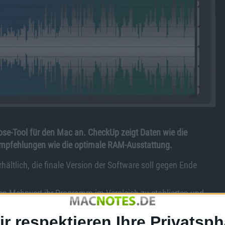
se-Tool für den Mac an. CheckUp zeigt Daten wie die
 Empfehlungen wie die optimale RAM-Ausstattung.
hältlich, die finale Version der Software soll gegen Ende
hen Mehrwert ihr Programm im Vergleich zu etablierten und
glos ansprechenden Optik ist uns jedenfalls bisher nichts
ir respektieren Ihre Privatsph