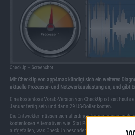
CheckUp – Screenshot
Mit CheckUp von app4mac kündigt sich ein weiteres Diagno
aktuelle Prozessor- und Netzwerkauslastung an, und gibt
Eine kostenlose Vorab-Version von CheckUp ist seit heute er
Januar fertig sein und dann 29 US-Dollar kosten.
Die Entwickler müssen sich allerdings fragen lassen, welc
kostenlosen Alternativen wie iStat Pro bietet. Außer der fra
aufgefallen, was CheckUp besonders hervorheben würde.
W