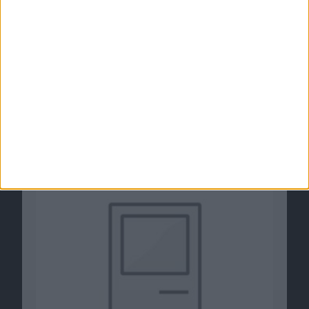
Online-Marktanteil AT&T gegen Verizon,
Marktanteile Mac und iOS in der Schweiz &
Updates: Notizen vom 14.2
14.02.2011