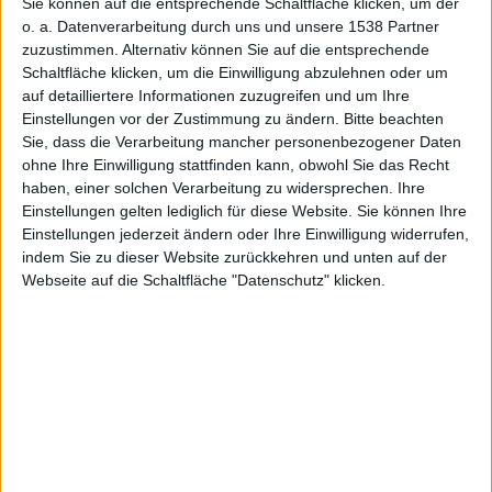
Sie können auf die entsprechende Schaltfläche klicken, um der
Redaktion Macnotes, den 17. August 2007
o. a. Datenverarbeitung durch uns und unsere 1538 Partner
In den Notizen vom 17. August
zuzustimmen. Alternativ können Sie auf die entsprechende
2007: Steve Jobs nimmt
Schaltfläche klicken, um die Einwilligung abzulehnen oder um
Aktienoption wahr, der
Mac mini
auf detailliertere Informationen zuzugreifen und um Ihre
Einstellungen vor der Zustimmung zu ändern.
Bitte beachten
hat Probleme mit neuer Tastatur,
Sie, dass die Verarbeitung mancher personenbezogener Daten
Billings in Beta-Phase und Hinweise
Notizen
ohne Ihre Einwilligung stattfinden kann, obwohl Sie das Recht
auf Software-Updates.
haben, einer solchen Verarbeitung zu widersprechen. Ihre
Einstellungen gelten lediglich für diese Website. Sie können Ihre
Steve Jobs nimmt Aktienoption
Einstellungen jederzeit ändern oder Ihre Einwilligung widerrufen,
indem Sie zu dieser Website zurückkehren und unten auf der
wahr
Webseite auf die Schaltfläche "Datenschutz" klicken.
Steve Jobs hat eine Aktienoption aus dem Jahre 1997
wahrgenommen
und 120 000 Anteile zum
Schnäppchenpreis von jeweils 5,75 US-Dollar an
seinem Arbeitgeber erworben. Damit hält der
Apple
-
CEO momentan 5,55 Millionen Aktien im Wert von
rund 650 Millionen US-Dollar am Unternehmen aus
Cupertino: Jobs musste diese Option bis zum 14.