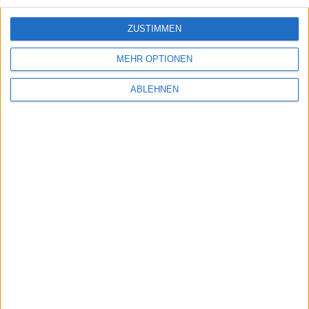
ZUSTIMMEN
Ärger um und mit iMovie 08
MEHR OPTIONEN
ABLEHNEN
Ähnliche Nachrichten
Bis zu 10 Millionen Verizon-iPhones 2011,
teure Schlumpfbeeren & Updates: Notizen vom
11.2
11.02.2011